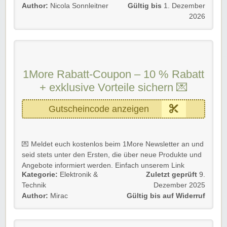
🎧 15 % auf
alle Produkte
im Shop
Author:
Nicola Sonnleitner
Gültig bis
1. Dezember
⏳
Nur für kurze Zeit gültig
2026
🔁
Nicht kombinierbar
mit anderen Aktionen (keine
weiteren Angaben)
📅 Kein genaues Enddatum kommuniziert
🐼 Rabatt-Coupon gilt für Neu- und Bestandskunden.
1More Rabatt-Coupon – 10 % Rabatt
➡️ Einfach unserem Link folgen, Code eingeben und
kräftig profitieren!
+ exklusive Vorteile sichern 💌
Gutscheincode anzeigen
💌 Meldet euch kostenlos beim 1More Newsletter an und
seid stets unter den Ersten, die über neue Produkte und
Angebote informiert werden. Einfach unserem Link
Kategorie:
Elektronik &
Zuletzt geprüft
9.
folgen, anmelden und sparen!💸
Technik
Dezember 2025
Verpasst nie wieder Schnäppchen, Aktionen oder
Author:
Mirac
Gültig bis auf Widerruf
EXKLUSIVE Rabatte und sichert euch als Dankeschön
10 % Rabatt auf eure erste Bestellung! Unwiderstehlich!