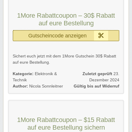
Gültig für Neu- und Bestandskund*innen, bis auf
Widerruf.
1More Rabattcoupon – 30$ Rabatt
Rabatt-Coupon 🐼 wünscht euch viel Spaß beim
auf eure Bestellung
Shoppen, Stöbern & Sparen!💃🏻
Gutscheincode anzeigen
Sichert euch jetzt mit dem 1More Gutschein 30$ Rabatt
auf eure Bestellung.
Gültig für Neu- und Bestandskunden bis auf Weiteres.
Kategorie:
Elektronik &
Zuletzt geprüft
23.
Technik
Dezember 2024
Einfach den 1More Gutscheincode im Bestellprozess
Author:
Nicola Sonnleitner
Gültig bis auf Widerruf
eingeben und sparen.
Wir wünschen euch viel Spaß beim Sparen!
1More Rabattcoupon – $15 Rabatt
auf eure Bestellung sichern