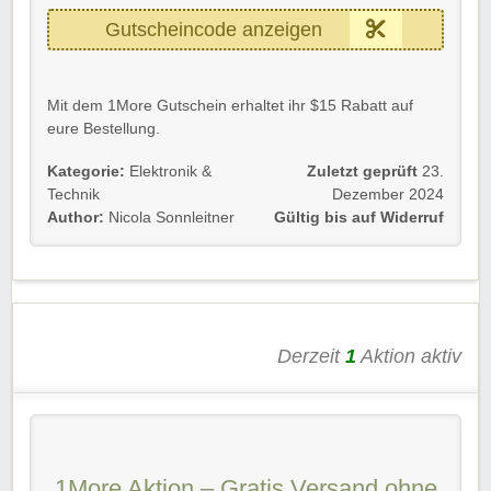
Gutscheincode anzeigen
Mit dem 1More Gutschein erhaltet ihr $15 Rabatt auf
eure Bestellung.
Gültig für Neu- und Bestandskunden bis auf Weiteres.
Kategorie:
Elektronik &
Zuletzt geprüft
23.
Technik
Dezember 2024
Einfach den 1More Gutscheincode im Bestellprozess
Author:
Nicola Sonnleitner
Gültig bis auf Widerruf
eingeben und sparen.
Viel Spaß beim Sparen!
Derzeit
1
Aktion aktiv
1More Aktion – Gratis Versand ohne