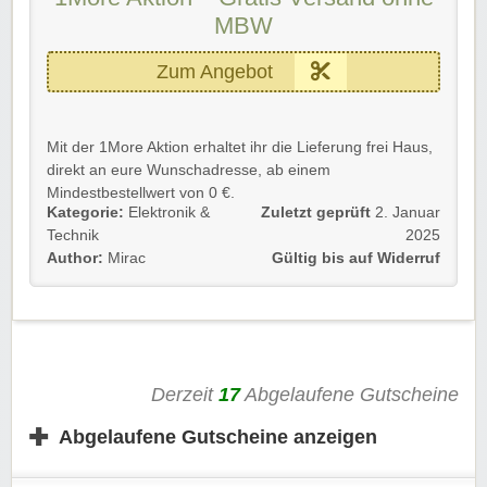
MBW
Zum Angebot
Mit der 1More Aktion erhaltet ihr die Lieferung frei Haus,
direkt an eure Wunschadresse, ab einem
Mindestbestellwert von 0 €.
Kategorie:
Elektronik &
Zuletzt geprüft
2. Januar
Ihr spart euch damit satte 4,95 € auf eure gesamte
Technik
2025
Bestellung.
Author:
Mirac
Gültig bis auf Widerruf
Gültig für Neu- und Bestandskunden bis auf Widerruf.
Einfach unserem Link folgen und profitieren. Die
Versandkosten werden automatisch abgezogen.
Derzeit
17
Abgelaufene Gutscheine
Rabatt-Coupon 🐼 wünscht euch viel Spaß beim
Shoppen, Stöbern & Sparen!
✚
Abgelaufene Gutscheine anzeigen