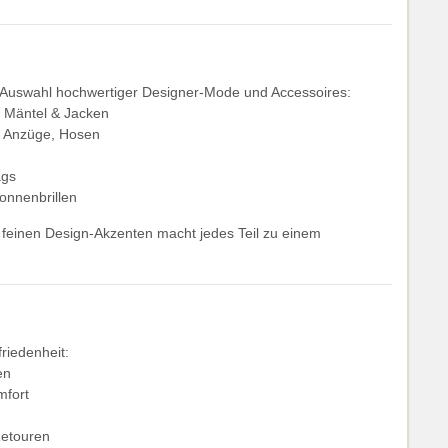
ve Auswahl hochwertiger Designer-Mode und Accessoires:
, Mäntel & Jacken
n, Anzüge, Hosen
ags
onnenbrillen
 feinen Design-Akzenten macht jedes Teil zu einem
riedenheit:
en
mfort
Retouren