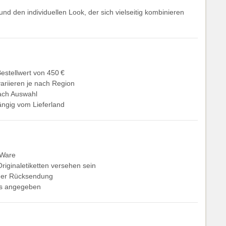
nd den individuellen Look, der sich vielseitig kombinieren
estellwert von 450 €
ariieren je nach Region
ach Auswahl
ängig vom Lieferland
 Ware
riginaletiketten versehen sein
 der Rücksendung
ers angegeben