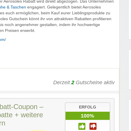
er Aerosoles Rabatt wird direkt abgezogen. Das Unternehmen
uhe & Taschen
engagiert. Gelegentlich bietet Aerosoles
es euch ermöglichen, beim Kauf eurer Lieblingsprodukte zu
les Gutschein könnt ihr von attraktiven Rabatten profitieren
nis noch angenehmer gestalten, indem ihr hochwertige
en Preisen erwerbt.
com/
Derzeit
2
Gutscheine aktiv
batt-Coupon –
ERFOLG
atte + weitere
100%
rn