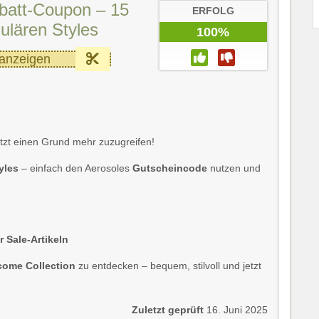
batt-Coupon – 15
ERFOLG
gulären Styles
100%
anzeigen
etzt einen Grund mehr zuzugreifen!
yles
– einfach den Aerosoles
Gutscheincode
nutzen und
 Sale-Artikeln
come Collection
zu entdecken – bequem, stilvoll und jetzt
Zuletzt geprüft
16. Juni 2025