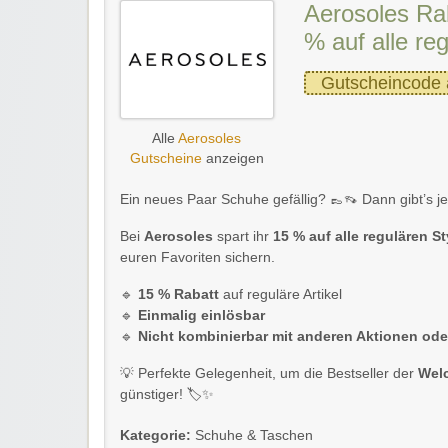
Aerosoles Ra
% auf alle re
Gutscheincode 
Alle
Aerosoles
Gutscheine
anzeigen
Ein neues Paar Schuhe gefällig? 👞👡 Dann gibt’s j
Bei
Aerosoles
spart ihr
15 % auf alle regulären St
euren Favoriten sichern.
🔹
15 % Rabatt
auf reguläre Artikel
🔹
Einmalig einlösbar
🔹
Nicht kombinierbar mit anderen Aktionen oder
💡 Perfekte Gelegenheit, um die Bestseller der
Wel
günstiger! 🏷️✨
Kategorie:
Schuhe & Taschen