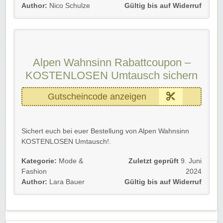
Gültig für Neu- und Bestandskunden, bis auf Widerruf.
Author:
Nico Schulze
Gültig bis auf Widerruf
Achtet auch auf passende Alpenwahnsinn Gutscheine
von Rabatt-Coupon, um Euch kein Schnäppchen
entgehen zu lassen.
Alpen Wahnsinn Rabattcoupon –
KOSTENLOSEN Umtausch sichern
Gutscheincode anzeigen
Sichert euch bei euer Bestellung von Alpen Wahnsinn
KOSTENLOSEN Umtausch!.
Einfach über das Retourenportal auf der Webseite eure
Kategorie:
Mode &
Zuletzt geprüft
9. Juni
Bestellung zurücksenden.
Fashion
2024
Author:
Lara Bauer
Gültig bis auf Widerruf
Gültig für alle Neu- und Bestandskunden bis auf
Widerruf.
Viel Spaß beim Sparen!