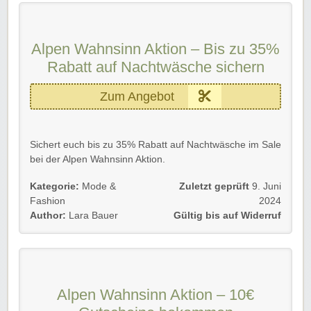
Alpen Wahnsinn Aktion – Bis zu 35%
Rabatt auf Nachtwäsche sichern
Zum Angebot
Sichert euch bis zu 35% Rabatt auf Nachtwäsche im Sale
bei der Alpen Wahnsinn Aktion.
Einfach unsrem Link folgen, stark reduzierte
Kategorie:
Mode &
Zuletzt geprüft
9. Juni
Nachtwäsche entdecken und sparen.
Fashion
2024
Author:
Lara Bauer
Gültig bis auf Widerruf
Gültig für Neu- und Bestandskunden bis aus Widerruf.
Wir wünschen euch viel Spaß damit!
Alpen Wahnsinn Aktion – 10€