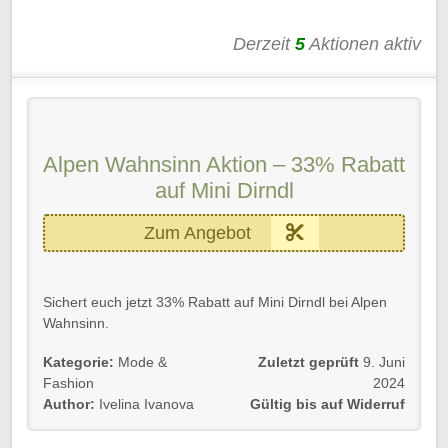
Derzeit
5
Aktionen aktiv
Alpen Wahnsinn Aktion – 33% Rabatt
auf Mini Dirndl
Zum Angebot
Sichert euch jetzt 33% Rabatt auf Mini Dirndl bei Alpen
Wahnsinn.
Einfach dem Link folgen und sparen.
Kategorie:
Mode &
Zuletzt geprüft
9. Juni
Fashion
2024
Gültig für Neu- und Bestandskunden.
Author:
Ivelina Ivanova
Gültig bis auf Widerruf
Wir wünschen euch viel Spaß damit!