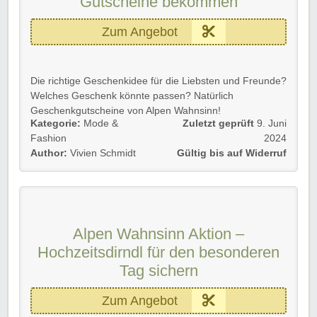
Gutscheine bekommen
Zum Angebot
Die richtige Geschenkidee für die Liebsten und Freunde?
Welches Geschenk könnte passen? Natürlich
Geschenkgutscheine von Alpen Wahnsinn!
Kategorie:
Mode &
Zuletzt geprüft
9. Juni
Sichert euch also mit der Alpen Wahnsinn Aktion
Fashion
2024
Gutscheine ab nur 10€ bis zu 250€.
Author:
Vivien Schmidt
Gültig bis auf Widerruf
Profitiert als Neu- und Bestandskunde bis auf Widerruf.
Wir wünschen viel Spaß beim Stöbern und Schenken!
Alpen Wahnsinn Aktion –
Hochzeitsdirndl für den besonderen
Tag sichern
Zum Angebot