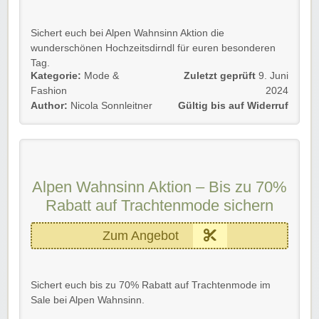
Sichert euch bei Alpen Wahnsinn Aktion die
wunderschönen Hochzeitsdirndl für euren besonderen
Tag.
Kategorie:
Mode &
Zuletzt geprüft
9. Juni
Einfach unserem Link folgen und shoppen!
Fashion
2024
Author:
Nicola Sonnleitner
Gültig bis auf Widerruf
Wir wünschen euch viel Spaß damit!
Alpen Wahnsinn Aktion – Bis zu 70%
Rabatt auf Trachtenmode sichern
Zum Angebot
Sichert euch bis zu 70% Rabatt auf Trachtenmode im
Sale bei Alpen Wahnsinn.