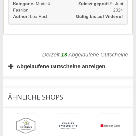
Einfach unsrem Link folgen, stark reduzierte
Kategorie:
Mode &
Zuletzt geprüft
9. Juni
Trachtenmode entdecken und sparen. Freut euch unter
Fashion
2024
anderem auf hübsche Retro-Dirndl, Trachtenblusen und
Author:
Lea Roch
Gültig bis auf Widerruf
Landhausstiefel.
Wir wünschen euch viel Spaß damit!
Derzeit
13
Abgelaufene Gutscheine
✚
Abgelaufene Gutscheine anzeigen
ÄHNLICHE SHOPS