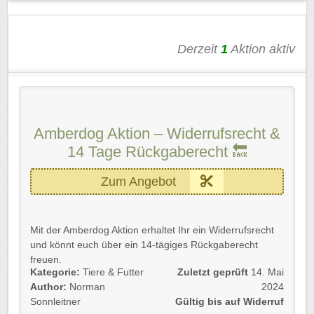
Rabatt:
5 %
Gültig für:
Neukunden
Derzeit
1
Aktion aktiv
Einfache Anwendung:
Dem Link folgen,
Gutscheincode an der Kasse einlösen und profitieren.
Egal ob Futter, Spielzeug oder Pflegeprodukte – jetzt ist
der perfekte Zeitpunkt, euren Hunden etwas Gutes zu
tun. 🛒
Amberdog Aktion – Widerrufsrecht &
14 Tage Rückgaberecht 🔙
Rabatt-Coupon 🐼 wünscht euch viel Spaß beim
Shoppen, Stöbern & Sparen!
Zum Angebot
Mit der Amberdog Aktion erhaltet Ihr ein Widerrufsrecht
und könnt euch über ein 14-tägiges Rückgaberecht
freuen.
Kategorie:
Tiere & Futter
Zuletzt geprüft
14. Mai
Gültig für Neu- und Bestandskunden bis auf Widerruf.
Author:
Norman
2024
Sonnleitner
Gültig bis auf Widerruf
Einfach unserem Link folgen und profitieren.