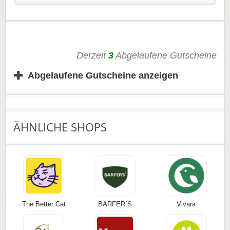
Rabatt-Coupon 🐼 wünscht euch viel Spaß beim
Shoppen, Stöbern & Sparen!
Derzeit
3
Abgelaufene Gutscheine
✚
Abgelaufene Gutscheine anzeigen
ÄHNLICHE SHOPS
The Better Cat
BARFER´S
Vivara