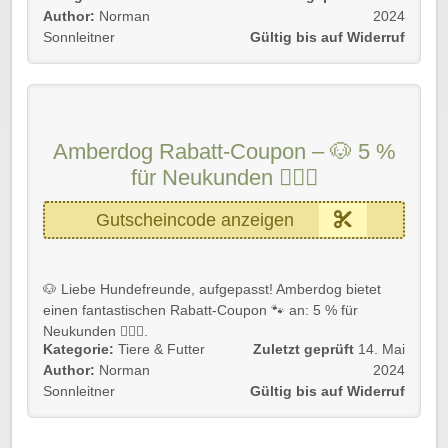
Author:
Norman
2024
Gültig für Neu- und Bestandskunden bis auf Widerruf.
Sonnleitner
Gültig bis auf Widerruf
Achtet auch auf passende Amberdog Gutscheine von
Rabatt-Coupon, um Euch kein Schnäppchen entgehen
zu lassen.
Amberdog Rabatt-Coupon – 🐶 5 %
Rabatt-Coupon 🐼 wünscht Euch viel Spaß beim
Shoppen, Stöbern & Sparen!
für Neukunden 💁🏻‍♀️
Gutscheincode anzeigen
🐶 Liebe Hundefreunde, aufgepasst! Amberdog bietet
einen fantastischen Rabatt-Coupon 🐾 an: 5 % für
Neukunden 💁🏻‍♀️.
Kategorie:
Tiere & Futter
Zuletzt geprüft
14. Mai
Nutzt die Chance, hochwertige Produkte für eure
Author:
Norman
2024
geliebten Vierbeiner zu unschlagbaren Preisen zu
Sonnleitner
Gültig bis auf Widerruf
entdecken.
🔹
Details zum Angebot: