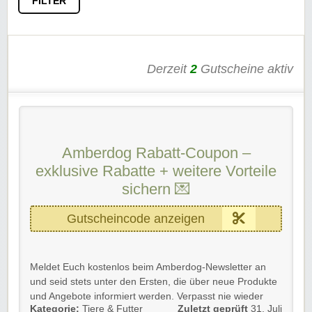
FILTER
Derzeit
2
Gutscheine aktiv
Amberdog Rabatt-Coupon –
exklusive Rabatte + weitere Vorteile
sichern 💌
Gutscheincode anzeigen
Meldet Euch kostenlos beim Amberdog-Newsletter an
und seid stets unter den Ersten, die über neue Produkte
und Angebote informiert werden. Verpasst nie wieder
Kategorie:
Tiere & Futter
Zuletzt geprüft
31. Juli
Schnäppchen, Aktionen und EXKLUSIVE Rabatte!