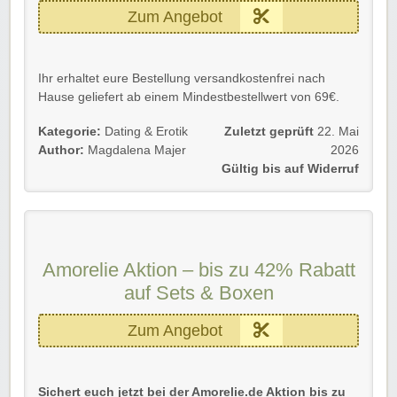
Zum Angebot
Ihr erhaltet eure Bestellung versandkostenfrei nach
Hause geliefert ab einem Mindestbestellwert von 69€.
Gültig für Neu- und Bestandskunden bis auf Widerruf.
Kategorie:
Dating & Erotik
Zuletzt geprüft
22. Mai
Author:
Magdalena Majer
2026
Einfach dem Link folgen und sparen.
Gültig bis auf Widerruf
Viel Spaß beim Sparen!
Amorelie Aktion – bis zu 42% Rabatt
auf Sets & Boxen
Zum Angebot
Sichert euch jetzt bei der Amorelie.de Aktion bis zu