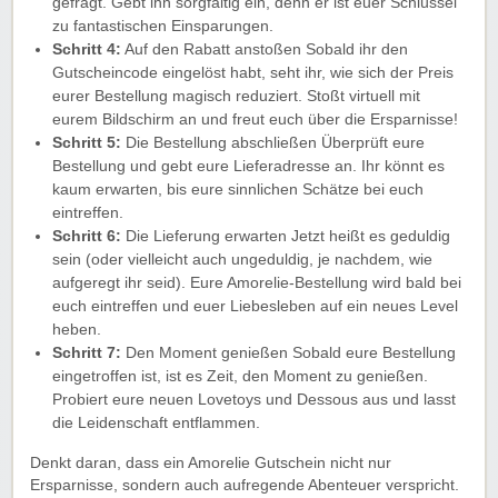
gefragt. Gebt ihn sorgfältig ein, denn er ist euer Schlüssel
zu fantastischen Einsparungen.
Schritt 4:
Auf den Rabatt anstoßen Sobald ihr den
Gutscheincode eingelöst habt, seht ihr, wie sich der Preis
eurer Bestellung magisch reduziert. Stoßt virtuell mit
eurem Bildschirm an und freut euch über die Ersparnisse!
Schritt 5:
Die Bestellung abschließen Überprüft eure
Bestellung und gebt eure Lieferadresse an. Ihr könnt es
kaum erwarten, bis eure sinnlichen Schätze bei euch
eintreffen.
Schritt 6:
Die Lieferung erwarten Jetzt heißt es geduldig
sein (oder vielleicht auch ungeduldig, je nachdem, wie
aufgeregt ihr seid). Eure Amorelie-Bestellung wird bald bei
euch eintreffen und euer Liebesleben auf ein neues Level
heben.
Schritt 7:
Den Moment genießen Sobald eure Bestellung
eingetroffen ist, ist es Zeit, den Moment zu genießen.
Probiert eure neuen Lovetoys und Dessous aus und lasst
die Leidenschaft entflammen.
Denkt daran, dass ein Amorelie Gutschein nicht nur
Ersparnisse, sondern auch aufregende Abenteuer verspricht.