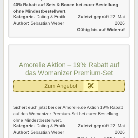
40% Rabatt auf Sets & Boxen bei eurer Bestellung
ohne Mindestbestellwert.
Kategorie:
Dating & Erotik
Zuletzt geprüft
22. Mai
Gültig für Neu- und Bestandskunden bis auf Widerruf!
Author:
Sebastian Weber
2026
Gültig bis auf Widerruf
Einfach dem Link folgen und Vorteile sichern.
Viel Spaß beim Sparen!
Amorelie Aktion – 19% Rabatt auf
das Womanizer Premium-Set
Zum Angebot
Sichert euch jetzt bei der Amorelie.de Aktion 19% Rabatt
auf das Womanizer Premium-Set bei eurer Bestellung
ohne Mindestbestellwert.
Kategorie:
Dating & Erotik
Zuletzt geprüft
22. Mai
Gültig für Neu- und Bestandskunden bis auf Widerruf!
Author:
Sebastian Weber
2026