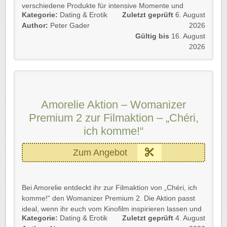
verschiedene Produkte für intensive Momente und
Kategorie:
Dating & Erotik
Zuletzt geprüft
6. August
sichert euch bis zu 78 % Rabatt.
Author:
Peter Gader
2026
Details 💡
Gültig bis
16. August
🔥 Ihr spart bis zu 78 %
2026
💜 Die Aktion umfasst Nexus Anal-Toys
🛍️ Die jeweilige Ersparnis hängt vom Produkt ab
Diese Aktion 🐼 gilt für Neu- und Bestandskunden.
➡️ Folgt unserem Link und profitiert kräftig!
Amorelie Aktion – Womanizer
Premium 2 zur Filmaktion – „Chéri,
ich komme!“
Zum Angebot
Bei Amorelie entdeckt ihr zur Filmaktion von „Chéri, ich
komme!“ den Womanizer Premium 2. Die Aktion passt
ideal, wenn ihr euch vom Kinofilm inspirieren lassen und
Kategorie:
Dating & Erotik
Zuletzt geprüft
4. August
ein bekanntes Amorelie Highlight näher ansehen