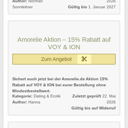
Author:
Norman
2026
möchtet.
Sonnleitner
Gültig bis
1. Januar 2027
Details 💡
🎬 Aktion zum Film „Chéri, ich komme!“
📅 Seit 23.07.2026 in den Kinos in Deutschland
🎁 Womanizer Premium 2 bei Amorelie entdecken
Amorelie Aktion – 15% Rabatt auf
💜 Kooperation von Amorelie + Womanizer
VOY & ION
✨ Passend zur Filmstory rund um Lust, Wünsche und
Intimität
Zum Angebot
🛒 Produkt direkt bei Amorelie verfügbar
Die Aktion gilt für Neu- und Bestandskunden.
➡️ Einfach unserem Link folgen und die Filmaktion bei
Sichert euch jetzt bei der Amorelie.de Aktion 15%
Amorelie entdecken!
Rabatt auf VOY & ION bei eurer Bestellung ohne
Mindestbestellwert.
Kategorie:
Dating & Erotik
Zuletzt geprüft
22. Mai
Gültig für Neu- und Bestandskunden nur für kurze Zeit!
Author:
Hanna
2026
Gültig bis auf Widerruf
Einfach dem Link folgen und Vorteile sichern.
Viel Spaß beim Sparen!