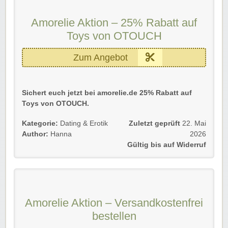
Amorelie Aktion – 25% Rabatt auf
Toys von OTOUCH
Zum Angebot
Sichert euch jetzt bei amorelie.de 25% Rabatt auf
Toys von OTOUCH.
Gültig für Neu- und Bestandskunden bis auf Widerruf!
Kategorie:
Dating & Erotik
Zuletzt geprüft
22. Mai
Author:
Hanna
2026
Einfach dem Link folgen und Vorteile sichern.
Gültig bis auf Widerruf
Viel Spaß beim Sparen!
Amorelie Aktion – Versandkostenfrei
bestellen