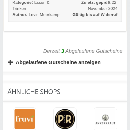
Gültig für alle Kunden.
Kategorie:
Essen &
Zuletzt geprüft
22.
Trinken
November 2024
Einfach dem Link folgen und kräftig sparen.
Author:
Levin Meerkamp
Gültig bis auf Widerruf
Viel Spaß!
Derzeit
3
Abgelaufene Gutscheine
✚
Abgelaufene Gutscheine anzeigen
ÄHNLICHE SHOPS