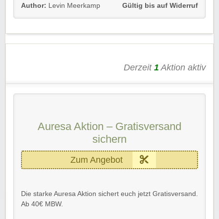
So bekommt ihr immer die aktuellsten News und
Author:
Levin Meerkamp
Gültig bis auf Widerruf
exklusiven Gutscheine von Auresa.
Einfach dem Link folgen und anmelden.
Viel Spaß!
Derzeit
1
Aktion aktiv
Auresa Aktion – Gratisversand
sichern
Zum Angebot
Die starke Auresa Aktion sichert euch jetzt Gratisversand.
Ab 40€ MBW.