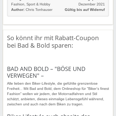
Fashion
,
Sport & Hobby
Dezember 2021
Die Geschenkgutscheine sind von 25 Euro bis 1.000
Author:
Chris Tonhauser
Gültig bis auf Widerruf
Euro erhältlich.
Gültig für Neu- und Bestandskunden.
Einfach dem Link folgen und sparen.
So könnt ihr mit Rabatt-Coupon
bei Bad & Bold sparen:
Viel spaß beim stöbern!
BAD AND BOLD – "BÖSE UND
VERWEGEN" –
Alle lieben den Biker-Lifestyle, die gefühlte grenzenlose
Freiheit... Mit Bad and Bold, dem Onlineshop für "Biker's finest
Fashion" wollen wir jedem, der Motorradfahren und Stil
schätzt, anbieten, dieses einmalige Lebensgefühl während,
zwischen und auch nach dem Biken zu tragen.