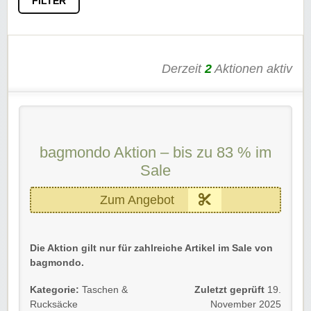
FILTER
Derzeit
2
Aktionen aktiv
bagmondo Aktion – bis zu 83 % im
Sale
Zum Angebot
Die Aktion gilt nur für zahlreiche Artikel im Sale von
bagmondo.
👜
Taschen & Rucksäcke
stark reduziert
Kategorie:
Taschen &
Zuletzt geprüft
19.
🎒
Alltags- und Freizeitmodelle
mit hohen
Rucksäcke
November 2025