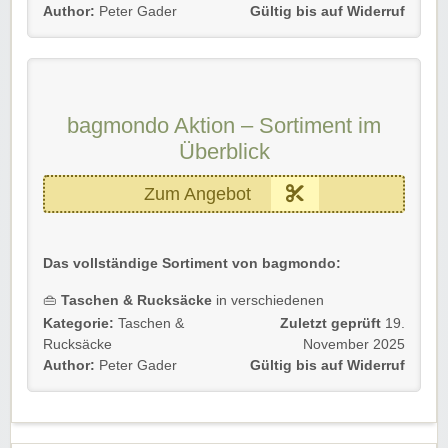
Preisnachlässen
Author:
Peter Gader
Gültig bis auf Widerruf
💼
Accessoires & mehr
deutlich günstiger erhältlich
Diese Aktion gilt für Neu- und Bestandskunden.
➡️ Einfach unserem Link folgen und profitieren!
bagmondo Aktion – Sortiment im
Überblick
Zum Angebot
Das vollständige Sortiment von bagmondo:
👜
Taschen & Rucksäcke
in verschiedenen
Ausführungen
Kategorie:
Taschen &
Zuletzt geprüft
19.
🎒
Alltags- & Freizeitmodelle
für diverse Einsatzzwecke
Rucksäcke
November 2025
🧵
Accessoires
passend zu vielen Styles
Author:
Peter Gader
Gültig bis auf Widerruf
Diese Aktion gilt für Neu- und Bestandskunden.
➡️ Einfach unserem Link folgen und profitieren!