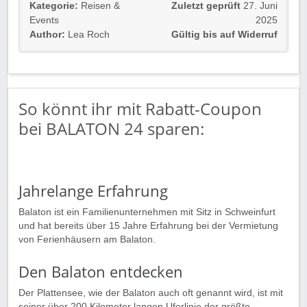
Einfach unserem Link folgen und Schnäppchen sicher.
Kategorie:
Reisen &
Zuletzt geprüft
27. Juni
Events
2025
Gültig für Neu- und Bestandskunden.
Author:
Lea Roch
Gültig bis auf Widerruf
Wir wünschen euch viel Spaß im Traumurlaub!
So könnt ihr mit Rabatt-Coupon
bei BALATON 24 sparen:
Jahrelange Erfahrung
Balaton ist ein Familienunternehmen mit Sitz in Schweinfurt
und hat bereits über 15 Jahre Erfahrung bei der Vermietung
von Ferienhäusern am Balaton.
Den Balaton entdecken
Der Plattensee, wie der Balaton auch oft genannt wird, ist mit
seiner über 200 Kilometer langen Uferlinie der größte