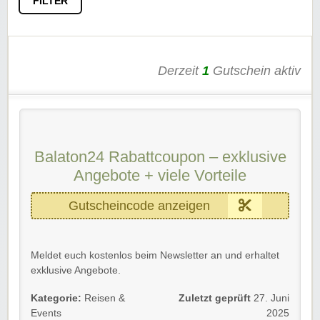
FILTER
Derzeit
1
Gutschein aktiv
Balaton24 Rabattcoupon – exklusive
Angebote + viele Vorteile
Gutscheincode anzeigen
Meldet euch kostenlos beim Newsletter an und erhaltet
exklusive Angebote.
Ausserdem bekommt ihr immer als erste die neusten
Kategorie:
Reisen &
Zuletzt geprüft
27. Juni
Balaton24 Gutscheincodes, Aktionen und vieles mehr.
Events
2025