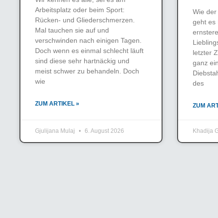
Arbeitsplatz oder beim Sport:
Wie der 
Rücken- und Gliederschmerzen.
geht es
Mal tauchen sie auf und
ernster
verschwinden nach einigen Tagen.
Lieblin
Doch wenn es einmal schlecht läuft
letzter Z
sind diese sehr hartnäckig und
ganz ei
meist schwer zu behandeln. Doch
Diebsta
wie
des
ZUM ARTIKEL »
ZUM ART
Gjulijana Mulaj
6. August 2026
Khadija G