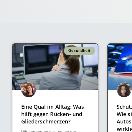
Gesundheit
Eine Qual im Alltag: Was
Schut
hilft gegen Rücken- und
Wie si
Gliederschmerzen?
Autos
wirkli
Wir kennen es alle, sei es am