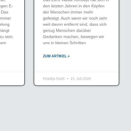
egen E-
den letzten Jahren in den Köpfen
. Das
der Menschen immer mehr
s immer
gefestigt. Auch wenn wir noch sehr
elung
weit davon entfernt sind, dass sich
rängt
genug Menschen darüber
zu sein.
Gedanken machen, bewegen wir
oßem
uns in kleinen Schritten
ZUM ARTIKEL »
Khadija Guirti
15. Juli 2026