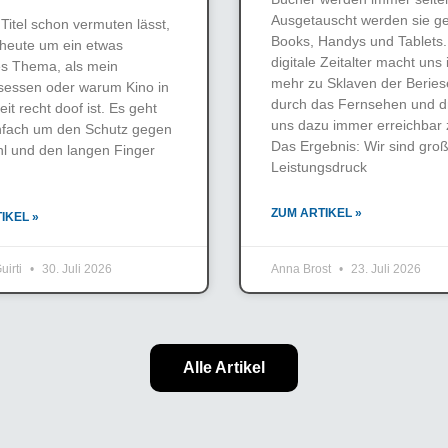
Ausgetauscht werden sie g
Titel schon vermuten lässt,
Books, Handys und Tablets
 heute um ein etwas
digitale Zeitalter macht un
es Thema, als mein
mehr zu Sklaven der Beries
gsessen oder warum Kino in
durch das Fernsehen und d
eit recht doof ist. Es geht
uns dazu immer erreichbar 
nfach um den Schutz gegen
Das Ergebnis: Wir sind gr
hl und den langen Finger
Leistungsdruck
ZUM ARTIKEL »
IKEL »
uirti
30. Juli 2026
Anna Brost
23. Juli 2026
Alle Artikel