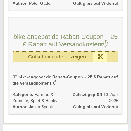
🔑
Nur online einlösbar
Author:
Peter Gader
Gültig bis auf Widerruf
⚠️
Nicht kombinierbar mit anderen Gutscheinen
🛍️
Ein Gutschein pro Bestellung
Details 💡
Der Gutschein gilt für Neu- und Bestandskunden.
bike-angebot.de Rabatt-Coupon – 25
Einfach unserem Link folgen, Code eingeben und kräftig
€ Rabatt auf Versandkosten📫
profitieren!
Gutscheincode anzeigen
🚴‍♂️
bike-angebot.de Rabatt-Coupon – 25 € Rabatt auf
die Versandkosten!
📫
Sorgt dafür, dass euer nächstes Bike oder Zubehör nicht
Kategorie:
Fahrrad &
Zuletzt geprüft
13. April
nur umweltfreundlich, sondern auch versandkostenfrei
Zubehör
,
Sport & Hobby
2026
zu euch rollt:
Author:
Jason Spaak
Gültig bis auf Widerruf
25 € Rabatt
auf die Versandkosten
Einfach den Gutscheincode an der Kasse eingeben
Nur für begrenzte Zeit verfügbar