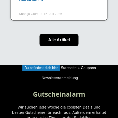
ZUM ARTIKEL »
Khadija Guirti
15. Juli 2026
Alle Artikel
Du befindest dich hier
Startseite
»
Coupons
Newsletteranmeldung
Gutscheinalarm
Wir suchen jede Woche die coolsten Deals und
besten Gutscheine für euch raus. Außerdem erhaltet
ihr exklusive Tipps aus der Redaktion.