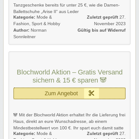
Tanzgeschenke bereits für unter 25 €, wie die Damen-
Ballettschuhe „Arise II“ aus Leder
Kategorie:
Mode &
Zuletzt geprüft
27.
oder den tollen Barre Ballettrock mit elastischer Taille,
Fashion
,
Sport & Hobby
November 2023
Damen-Ripstop-Shorts, Damen Strumpfhose mit Fuß
Author:
Norman
Gültig bis auf Widerruf
und viele weitere Artikel.
Sonnleitner
Das perfekte kleine Geschenk für den Tänzer in Ihrem
Leben. Einschließlich süßer Accessoires und Haar-
Essentials.
Gilt für alle Kund*innen und bis Widerruf.🐼 Einfach
Blochworld Aktion – Gratis Versand
unserem Link folgen und die großartigen Vorteile nutzen.
Rabatt-Coupon 🚚 wünscht euch viel Spaß beim
sichern & 15 € sparen 🐼
Shoppen, Stöbern und Sparen!
Zum Angebot
🐼 Mit der Blochworld Aktion erhaltet Ihr die Lieferung frei
Haus, direkt an eure Wunschadresse, ab einem
Mindestbestellwert von 100 €. Ihr spart euch damit satte
Kategorie:
Mode &
Zuletzt geprüft
27.
15 € auf eure gesamte Bestellung. Dieses Angebot gilt