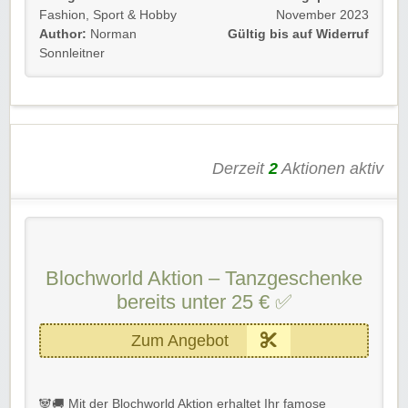
Verpasst nie wieder Schnäppchen, Aktionen und
Fashion
,
Sport & Hobby
November 2023
EXKLUSIVE Rabatte!
Author:
Norman
Gültig bis auf Widerruf
Sonnleitner
Gültig für Neu- und Bestandskunden bis auf Widerruf.🐼
Achtet auch auf passende Blochworld Gutscheine von
Rabatt-Coupon 🚚, um Euch kein Schnäppchen
entgehen zu lassen.
Derzeit
2
Aktionen aktiv
Wir wünschen Euch viel Spaß damit!🛒‍🐼
Blochworld Aktion – Tanzgeschenke
bereits unter 25 € ✅
Zum Angebot
🐼🚚 Mit der Blochworld Aktion erhaltet Ihr famose