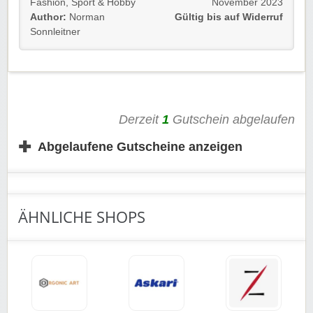
Fashion
,
Sport & Hobby
November 2023
innerhalb Europas.
Author:
Norman
Gültig bis auf Widerruf
Gültig für Neu- und Bestandskunden bis auf Widerruf. 🐼
Sonnleitner
Einfach unserem Link folgen und profitieren. Der
Versand wird dann automatisch abgezogen.
Rabatt-Coupon 🚚 wünscht euch viel Spaß beim
Shoppen, Stöbern und Sparen!
Derzeit
1
Gutschein abgelaufen
✚
Abgelaufene Gutscheine anzeigen
ÄHNLICHE SHOPS