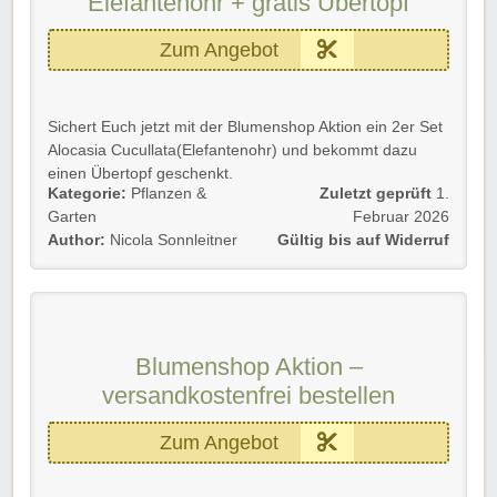
Elefantenohr + gratis Übertopf
Zum Angebot
Sichert Euch jetzt mit der Blumenshop Aktion ein 2er Set
Alocasia Cucullata(Elefantenohr) und bekommt dazu
einen Übertopf geschenkt.
Kategorie:
Pflanzen &
Zuletzt geprüft
1.
Gültig für Neu- und Bestandskunden solange der Vorrat
Garten
Februar 2026
reicht.
Author:
Nicola Sonnleitner
Gültig bis auf Widerruf
Wir wünschen euch viel Spaß beim Shoppen und
Sparen.
Blumenshop Aktion –
versandkostenfrei bestellen
Zum Angebot