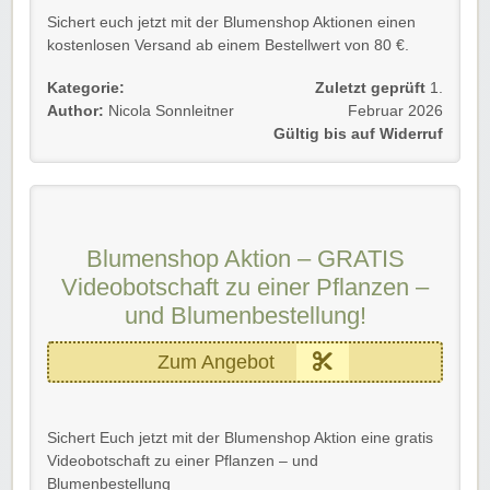
Sichert euch jetzt mit der Blumenshop Aktionen einen
kostenlosen Versand ab einem Bestellwert von 80 €.
Einfach dem Link folgen und zugreifen.
Kategorie:
Zuletzt geprüft
1.
Author:
Nicola Sonnleitner
Februar 2026
Gültig für Neu- und Bestandskunden.
Gültig bis auf Widerruf
Wir wünschen viel Spaß beim Blumen bestellen!
Blumenshop Aktion – GRATIS
Videobotschaft zu einer Pflanzen –
und Blumenbestellung!
Zum Angebot
Sichert Euch jetzt mit der Blumenshop Aktion eine gratis
Videobotschaft zu einer Pflanzen – und
Blumenbestellung