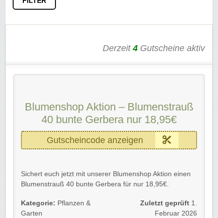
FILTER
Derzeit
4
Gutscheine aktiv
Blumenshop Aktion – Blumenstrauß
40 bunte Gerbera nur 18,95€
Gutscheincode anzeigen
Sichert euch jetzt mit unserer Blumenshop Aktion einen
Blumenstrauß 40 bunte Gerbera für nur 18,95€.
Gültig für Neu- und Bestandskunden bis zum
Kategorie:
Pflanzen &
Zuletzt geprüft
1.
26.07.2019.
Garten
Februar 2026