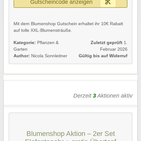
Gutscheincode anzeigen
Mit dem Blumenshop Gutschein erhaltet ihr 10€ Rabatt
auf tolle XXL-Blumensträuße.
Mindestbestellwert: 50€
Kategorie:
Pflanzen &
Zuletzt geprüft
1.
Garten
Februar 2026
Einfach den Gutscheincode im Bestellprozess eingeben
Author:
Nicola Sonnleitner
Gültig bis auf Widerruf
und sparen.
Gültig für Neu- und Bestandskunden.
Wir wünschen euch viel Spaß beim Shoppen und
Sparen!
Derzeit
3
Aktionen aktiv
Blumenshop Aktion – 2er Set