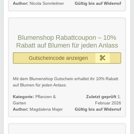
Author:
Nicola Sonnleitner
Gültig bis auf Widerruf
Wir freuen uns auf euren Besuch in unserem Online-
Shop.
Blumenshop Rabattcoupon – 10%
Rabatt auf Blumen für jeden Anlass
Gutscheincode anzeigen
Mit dem Blumenshop Gutschein erhaltet ihr 10% Rabatt
auf Blumen für jeden Anlass.
Gültig für Neu- und Bestandskunden bis zum
Kategorie:
Pflanzen &
Zuletzt geprüft
1.
09.06.2020.
Garten
Februar 2026
Author:
Magdalena Majer
Gültig bis auf Widerruf
Einfach den Blumenshop Gutscheincode im
Bestellprozess eingeben und sparen.
Wir wünschen euch viel Spaß beim Shoppen.