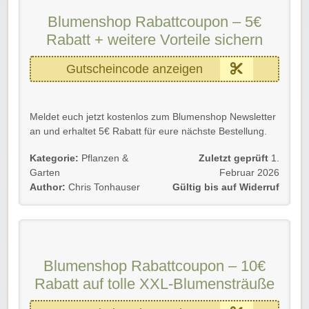
Blumenshop Rabattcoupon – 5€
Rabatt + weitere Vorteile sichern
Gutscheincode anzeigen
Meldet euch jetzt kostenlos zum Blumenshop Newsletter
an und erhaltet 5€ Rabatt für eure nächste Bestellung.
Außerdem bekommt ihr immer die neusten Angebote
Kategorie:
Pflanzen &
Zuletzt geprüft
1.
und Aktionen sowie exklusive Gutscheine direkt per
Garten
Februar 2026
Email zugeschickt.
Author:
Chris Tonhauser
Gültig bis auf Widerruf
Gültig für Neu- und Bestandskunden.
Wir wünschen euch viel Spaß beim Shoppen und
Sparen.
Blumenshop Rabattcoupon – 10€
Rabatt auf tolle XXL-Blumensträuße