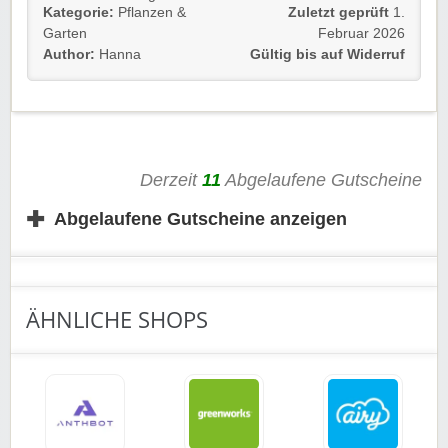
Kategorie:
Pflanzen &
Zuletzt geprüft
1.
Gültig für Neu- und Bestandskunden bis zum Widerruf.
Garten
Februar 2026
Author:
Hanna
Gültig bis auf Widerruf
Der Rabatt wird automatisch eingelöst.
Wir wünschen euch viel Spaß beim Shoppen und
Sparen.
Derzeit
11
Abgelaufene Gutscheine
✚
Abgelaufene Gutscheine anzeigen
ÄHNLICHE SHOPS