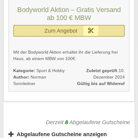
Bodyworld Aktion – Gratis Versand
ab 100 € MBW
Zum Angebot
Mit der Bodyworld Aktion erhaltet ihr die Lieferung frei
Haus, ab einem MBW von 100€.
Gültig für Neu- und Bestandskunden bis Widerruf.
Kategorie:
Sport & Hobby
Zuletzt geprüft
10.
Author:
Norman
Dezember 2024
Einfach dem Link folgen und sparen. Der Versand wird
Sonnleitner
Gültig bis auf Widerruf
dann automatisch abgezogen.
Viel Spaß beim Shoppen und Stöbern und Sparen!
Derzeit
8
Abgelaufene Gutscheine
✚
Abgelaufene Gutscheine anzeigen