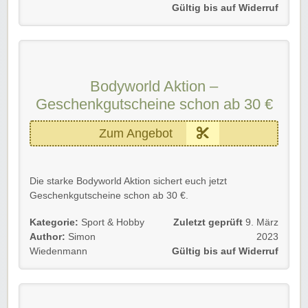
Einfach dem Link folgen und kräftig sparen.
Gültig bis auf Widerruf
Viel Spaß!
Bodyworld Aktion –
Geschenkgutscheine schon ab 30 €
Zum Angebot
Die starke Bodyworld Aktion sichert euch jetzt
Geschenkgutscheine schon ab 30 €.
Gültig für alle Kunden.
Kategorie:
Sport & Hobby
Zuletzt geprüft
9. März
Author:
Simon
2023
Einfach dem Link folgen und kräftig sparen.
Wiedenmann
Gültig bis auf Widerruf
Viel Spaß!