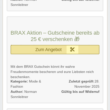
Details 💡
Sonnleitner
🎁 Geschenkgutschein für Männer und Frauen
🎂 Geeignet für Geburtstag, Weihnachten oder einfach
als Dankeschön
👕 Einlösbar auf das gesamte BRAX Sortiment
💶 Wert frei wählbar bereits ab 25 €
BRAX Aktion – Gutscheine bereits ab
25 € verschenken 🎁
Die Aktion gilt für Neu- und Bestandskunden.
➡️ Einfach unserem Link folgen und profitieren!
Zum Angebot
Mit dem BRAX Gutschein könnt ihr wahre
Freudenmomente bescheren und eure Liebsten reich
beschenken.
Kategorie:
Mode &
Zuletzt geprüft
28.
Gültig für alle, ob Neu- oder Bestandskund*innen, und
Fashion
November 2025
das bis auf Widerruf.
Author:
Norman
Gültig bis auf Widerruf
Sonnleitner
Folgt einfach unserem Link, sichert euch die begehrten
Shopname Gutscheine und zaubert anderen ein