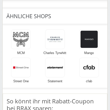
Rabatt-Coupon 🐼 wünscht euch viel Spaß beim
Shoppen, Stöbern & Sparen!
ÄHNLICHE SHOPS
MCM
Charles Tyrwhitt
Mango
Street One
Statement
cfab
So könnt ihr mit Rabatt-Coupon
bei BRAX sparen: