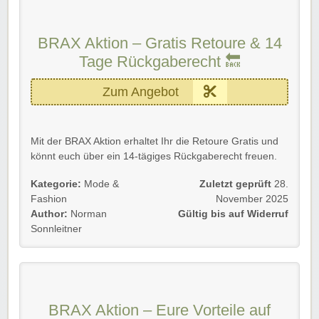
strahlendes Lächeln ins Gesicht.
Rabatt-Coupon 🐼 wünscht euch viel Spaß damit!
BRAX Aktion – Gratis Retoure & 14
Tage Rückgaberecht 🔙
Zum Angebot
Mit der BRAX Aktion erhaltet Ihr die Retoure Gratis und
könnt euch über ein 14-tägiges Rückgaberecht freuen.
Gültig für Neu- und Bestandskunden bis auf Widerruf.
Kategorie:
Mode &
Zuletzt geprüft
28.
Fashion
November 2025
Einfach unserem Link folgen und profitieren.
Author:
Norman
Gültig bis auf Widerruf
Sonnleitner
Rabatt-Coupon 🐼 wünscht euch viel Spaß beim
Shoppen, Stöbern & Sparen!
BRAX Aktion – Eure Vorteile auf