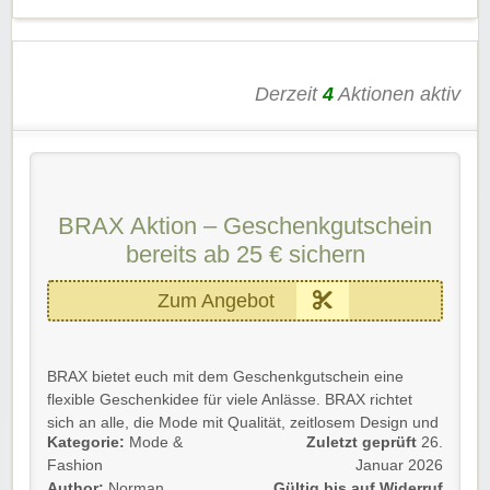
Shoppen, Stöbern & Sparen!
Gültig für Neu- und Bestandskund*innen, bis auf
Widerruf.
Derzeit
4
Aktionen aktiv
Rabatt-Coupon 🐼 wünscht euch viel Spaß beim
Shoppen, Stöbern & Sparen!💃🏻
BRAX Aktion – Geschenkgutschein
bereits ab 25 € sichern
Zum Angebot
BRAX bietet euch mit dem Geschenkgutschein eine
flexible Geschenkidee für viele Anlässe. BRAX richtet
sich an alle, die Mode mit Qualität, zeitlosem Design und
Kategorie:
Mode &
Zuletzt geprüft
26.
guter Passform verschenken möchten, ohne sich auf ein
Fashion
Januar 2026
konkretes Produkt festlegen zu müssen.
Author:
Norman
Gültig bis auf Widerruf