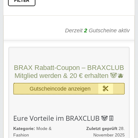
FILTER
Derzeit
2
Gutscheine aktiv
BRAX Rabatt-Coupon – BRAXCLUB
Mitglied werden & 20 € erhalten 🐼🫐
Gutscheincode anzeigen
Eure Vorteile im BRAXCLUB 🐼👖
3 % Treuebonus
– sammelt mit jedem Einkauf
Kategorie:
Mode &
Zuletzt geprüft
28.
Bonuspunkte und freut euch auf Gutscheine zu
Fashion
November 2025