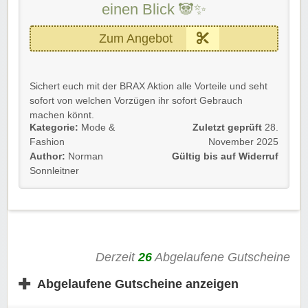
einen Blick 🐼✨
Zum Angebot
Sichert euch mit der BRAX Aktion alle Vorteile und seht
sofort von welchen Vorzügen ihr sofort Gebrauch
machen könnt.
Kategorie:
Mode &
Zuletzt geprüft
28.
Kostenlose Retoure
für bequeme Rücksendungen
Fashion
November 2025
🔄
Author:
Norman
Gültig bis auf Widerruf
Sichere Zahlung
– kauft sorgenfrei ein 💳
Sonnleitner
Bestellen als Gast
– kein Kundenkonto nötig 👤
14 Tage Rückgaberecht
für mehr Flexibilität 🗓️
Weltweit größtes Sortiment
– findet alles an einem
Ort 🌍
Schnelle Lieferung
– eure Bestellung im Nu bei
Derzeit
26
Abgelaufene Gutscheine
euch 📦
✚
Erlebt diese Vorteile und macht euren Einkauf so
Abgelaufene Gutscheine anzeigen
angenehm wie möglich.