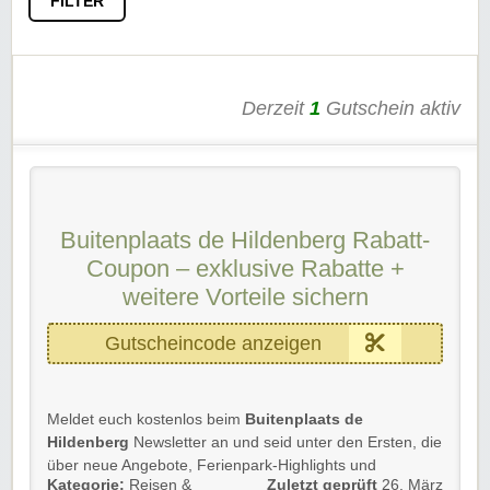
FILTER
Derzeit
1
Gutschein aktiv
Buitenplaats de Hildenberg Rabatt-
Coupon – exklusive Rabatte +
weitere Vorteile sichern
Gutscheincode anzeigen
Meldet euch kostenlos beim
Buitenplaats de
Hildenberg
Newsletter an und seid unter den Ersten, die
über neue Angebote, Ferienpark-Highlights und
Kategorie:
Reisen &
Zuletzt geprüft
26. März
besondere Aktionen informiert werden.