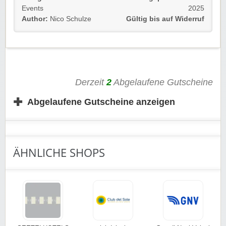
Events
2025
Verpasst keine Schnäppchen, Reise-Deals und
Author:
Nico Schulze
Gültig bis auf Widerruf
EXKLUSIVE Rabatte mehr!
Gültig für Neu- und Bestandskunden bis auf Widerruf.
Achtet auch auf passende
Buitenplaats de Hildenberg
Gutscheine
von Rabatt-Coupon, um euch kein
Schnäppchen entgehen zu lassen.
Derzeit
2
Abgelaufene Gutscheine
✚
Abgelaufene Gutscheine anzeigen
ÄHNLICHE SHOPS