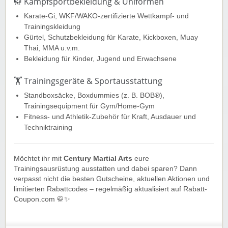
🥋 Kampfsportbekleidung & Uniformen
Karate-Gi, WKF/WAKO-zertifizierte Wettkampf- und
Trainingskleidung
Gürtel, Schutzbekleidung für Karate, Kickboxen, Muay
Thai, MMA u.v.m.
Bekleidung für Kinder, Jugend und Erwachsene
🏋️ Trainingsgeräte & Sportausstattung
Standboxsäcke, Boxdummies (z. B. BOB®),
Trainingsequipment für Gym/Home-Gym
Fitness- und Athletik-Zubehör für Kraft, Ausdauer und
Techniktraining
Möchtet ihr mit
Century Martial Arts
eure
Trainingsausrüstung ausstatten und dabei sparen? Dann
verpasst nicht die besten Gutscheine, aktuellen Aktionen und
limitierten Rabattcodes – regelmäßig aktualisiert auf Rabatt-
Coupon.com 🥋✨