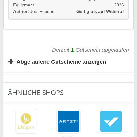
Equipment
2026
Trainingszubehör.
Author:
Joel Foudou
Gültig bis auf Widerruf
Details 💡
🥋 Exklusive Rabatte auf das gesamte Sortiment
🥊 Zugang zu besonderen Aktionen & Vorteilen
🛍️ Ideal für Kampfsportler und Fitnessfans
➡️ Einfach unserem Link folgen und kräftig profitieren!
Derzeit
1
Gutschein abgelaufen
✚
Abgelaufene Gutscheine anzeigen
ÄHNLICHE SHOPS