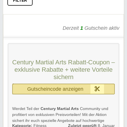
FILTER
Derzeit
1
Gutschein aktiv
Century Martial Arts Rabatt-Coupon –
exklusive Rabatte + weitere Vorteile
sichern
Gutscheincode anzeigen
Werdet Teil der
Century Martial Arts
Community und
profitiert von exklusiven Preisvorteilen! Mit der Aktion
sichert ihr euch spezielle Angebote auf hochwertige
Kategorie:
Fitness
Zuletzt geprüft
8. Januar
Kampfsportausrüstung, Bekleidung und