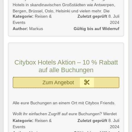
Hotels in skandinavischen Großstädten wie Antwerpen,
Bergen, Brüssel, Oslo, Helsinki und vielen mehr. Die
Kategorie:
Reisen &
Zuletzt geprüft
8. Juli
Hotels liegen immer im Stadtzentrum und sind somit
Events
2024
perfekt für eure Erkundungen in den Städten.
Author:
Markus
Gültig bis auf Widerruf
Citybox Hotels Aktion – 10 % Rabatt
auf alle Buchungen
Zum Angebot
Alle eure Buchungen an einem Ort mit Citybox Friends.
Wollt ihr einfachen Zugriff auf eure Buchungen? Werdet
ein Citybox Friend und macht alle notwendigen
Kategorie:
Reisen &
Zuletzt geprüft
8. Juli
Anpassungen ganz unkompliziert. Und das Beste:
Events
2024