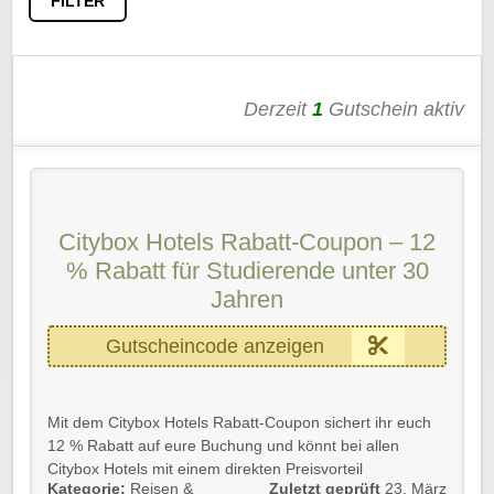
FILTER
Derzeit
1
Gutschein aktiv
Citybox Hotels Rabatt-Coupon – 12
% Rabatt für Studierende unter 30
Jahren
Gutscheincode anzeigen
Mit dem Citybox Hotels Rabatt-Coupon sichert ihr euch
12 % Rabatt auf eure Buchung und könnt bei allen
Citybox Hotels mit einem direkten Preisvorteil
Kategorie:
Reisen &
Zuletzt geprüft
23. März
übernachten. Das Angebot richtet sich an Studierende,