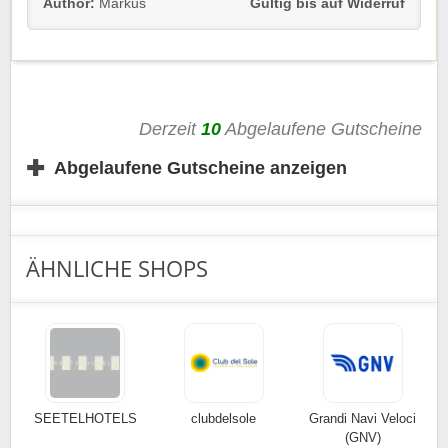
Werdet ein Friend und erhaltet 10 % Rabatt auf alle
Author:
Markus
Gültig bis auf Widerruf
Buchungen bei Citybox Hotels. Ohne lästiges
Punktesammeln, sondern direkt bei der Buchung die
Ersparnis haben.
Derzeit
10
Abgelaufene Gutscheine
✚
Abgelaufene Gutscheine anzeigen
ÄHNLICHE SHOPS
SEETELHOTELS
clubdelsole
Grandi Navi Veloci
(GNV)