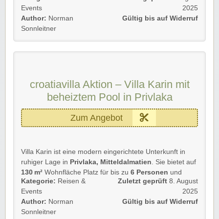
Events
2025
exklusivem Ambiente.
Author:
Norman
Gültig bis auf Widerruf
🌊
Details
💡
Sonnleitner
🏡 Breite Auswahl an
modernen Ferienhäusern mit
Pool
🛏️ Ideal für Familien, Gruppen oder Paare
🌿 Außenbereiche oft mit Grill, Terrasse und Garten
croatiavilla Aktion – Villa Karin mit
beheiztem Pool in Privlaka
Ferienwohnungen in bester Lage
Ihr sucht Flexibilität und zentrale Lage? Die
Zum Angebot
Ferienwohnungen von croatiavilla
bieten euch
Zugang zu Stränden, Restaurants und
Sehenswürdigkeiten – ohne auf Komfort zu verzichten.
Villa Karin ist eine modern eingerichtete Unterkunft in
🏖️
Details
💡
ruhiger Lage in
Privlaka, Mitteldalmatien
. Sie bietet auf
📍
Zentrale Lagen
in beliebten Urlaubsorten
130 m²
Wohnfläche Platz für bis zu
6 Personen
und
🛋️ Komplett ausgestattete Unterkünfte
Kategorie:
Reisen &
Zuletzt geprüft
8. August
eignet sich ideal für Familien oder kleinere Gruppen.
🚶‍♂️ Kurze Wege zu Einkauf, Gastronomie und Freizeit
Events
2025
🏡
Details
💡
Author:
Norman
Gültig bis auf Widerruf
🛏️
3 Schlafzimmer
(2 mit Doppelbett, 1 mit zwei
Sonnleitner