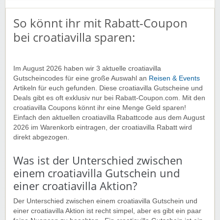
🛋️ Großes Wohnzimmer mit Kamin,
DVD-Player
, Sat-TV
So könnt ihr mit Rabatt-Coupon
🍽️ Voll ausgestattete Küche + separates Esszimmer
🛁
Whirlpool
(für 5–6 Personen) auf der Terrasse im
bei croatiavilla sparen:
Obergeschoss
🛌
Zusätzliches Schlafsofa
für 2 Personen im
Hauptschlafzimmer
Im August 2026 haben wir 3 aktuelle croatiavilla
🚿 Separates Gäste-WC und Hauswirtschaftsraum
Gutscheincodes für eine große Auswahl an
Reisen & Events
🌳
5000 m² Grundstück
mit eingezäuntem Garten,
Artikeln für euch gefunden. Diese croatiavilla Gutscheine und
Sportzubehör (Fußball, Badminton, Volleyball)
Deals gibt es oft exklusiv nur bei Rabatt-Coupon.com. Mit den
📚 Eigene Infothek mit
Büchern, Broschüren und
croatiavilla Coupons könnt ihr eine Menge Geld sparen!
Karten
Einfach den aktuellen croatiavilla Rabattcode aus dem August
🐾
Hundebecken vorhanden
–
Haustiere erlaubt
2026 im Warenkorb eintragen, der croatiavilla Rabatt wird
🚗
3 Parkplätze
auf dem Grundstück
direkt abgezogen.
Diese Aktion gilt für Neu- und Bestandskunden.
Was ist der Unterschied zwischen
➡️ Einfach unserem Link folgen und profitieren
einem croatiavilla Gutschein und
einer croatiavilla Aktion?
Der Unterschied zwischen einem croatiavilla Gutschein und
einer croatiavilla Aktion ist recht simpel, aber es gibt ein paar