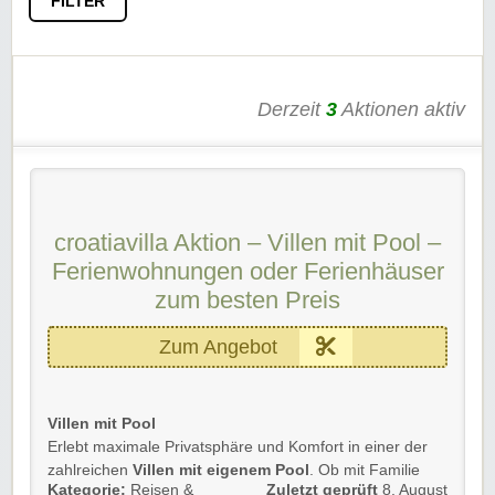
FILTER
Derzeit
3
Aktionen aktiv
croatiavilla Aktion – Villen mit Pool –
Ferienwohnungen oder Ferienhäuser
zum besten Preis
Zum Angebot
Villen mit Pool
Erlebt maximale Privatsphäre und Komfort in einer der
zahlreichen
Villen mit eigenem Pool
. Ob mit Familie
Kategorie:
Reisen &
Zuletzt geprüft
8. August
oder Freunden – hier genießt ihr ungestörte Erholung in