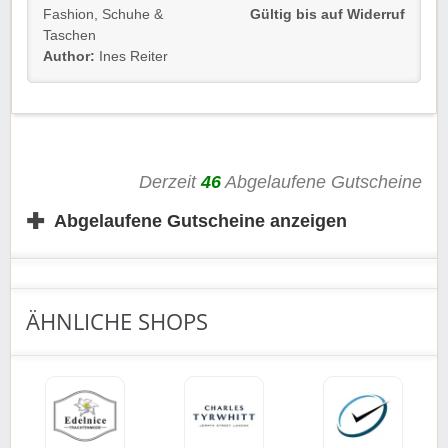
Bestellung.
Fashion
,
Schuhe &
Gültig bis auf Widerruf
Taschen
Gültig für
Neu- und Bestandskunden
bis auf Widerruf.
Author:
Ines Reiter
Einfach unserem Link folgen und profitieren. Der
Versand wird dann automatisch abgezogen.
Rabatt-Coupon
🐼
wünscht euch viel Spaß beim
Shoppen, Stöbern & Sparen!
Derzeit
46
Abgelaufene Gutscheine
✚
Abgelaufene Gutscheine anzeigen
ÄHNLICHE SHOPS