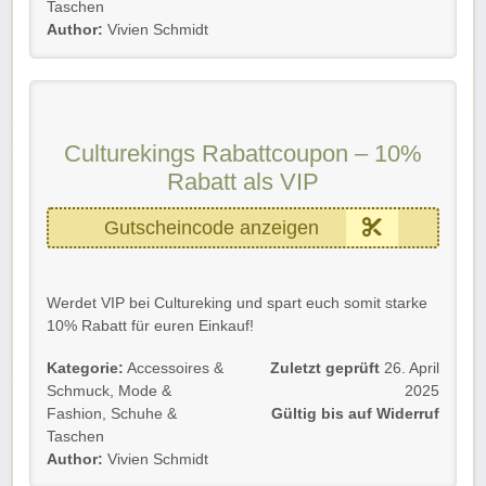
Taschen
Profitiert als studierende Neu- und Bestandskunde bis
Author:
Vivien Schmidt
auf Widerruf.
Wir wünschen viel Spaß beim Stöbern, Shoppen und
Sparen!
Culturekings Rabattcoupon – 10%
Rabatt als VIP
Gutscheincode anzeigen
Werdet VIP bei Cultureking und spart euch somit starke
10% Rabatt für euren Einkauf!
Aber natürlich profitiert ihr von noch vielen weiteren
Kategorie:
Accessoires &
Zuletzt geprüft
26. April
Vorteilen. Entdeckt sie selbt und folgt gleich dem Link.
Schmuck
,
Mode &
2025
Fashion
,
Schuhe &
Gültig bis auf Widerruf
Gültig für Neu- und Bestandskunden.
Taschen
Author:
Vivien Schmidt
Viel Spaß beim Sparen und Stöbern!