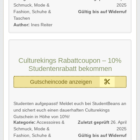
Verpasst nie wieder Schnäppchen, Aktionen und
Schmuck
,
Mode &
2025
EXKLUSIVE Rabatte!
Fashion
,
Schuhe &
Gültig bis auf Widerruf
Taschen
Gültig für
Neu- und Bestandskunden
bis auf Widerruf.
Author:
Ines Reiter
Achtet auch auf passende
Culturekings
Gutscheine von
Rabatt-Coupon, um Euch kein Schnäppchen entgehen
zu lassen.
Rabatt-Coupon
Culturekings Rabattcoupon – 10%
🐼
wünscht Euch viel Spaß beim
Shoppen, Stöbern & Sparen!
Studentenrabatt bekommen
Gutscheincode anzeigen
Studenten aufgepasst! Meldet euch bei StudentBeans an
und sichert euch einen dauerhaften Culturekings
Gutschein in Höhe von 10%!
Kategorie:
Accessoires &
Zuletzt geprüft
26. April
Nur noch dem Link folgen und schon könnt ihr euch
Schmuck
,
Mode &
2025
euren persönlichen Culturekings Gutscheincode sichern.
Fashion
,
Schuhe &
Gültig bis auf Widerruf