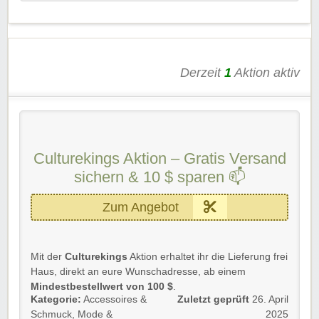
Derzeit
1
Aktion aktiv
Culturekings Aktion – Gratis Versand
sichern & 10 $ sparen 📫
Zum Angebot
Mit der
Culturekings
Aktion erhaltet ihr die Lieferung frei
Haus, direkt an eure Wunschadresse, ab einem
Mindestbestellwert von 100 $
.
Kategorie:
Accessoires &
Zuletzt geprüft
26. April
Ihr spart euch damit satte
10 $
auf eure gesamte
Schmuck
,
Mode &
2025