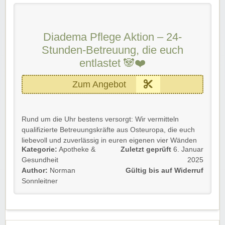
Zufriedenheit garantiert
– Sehr hohe
Kundenzufriedenheit und Entlastung für die gesamte
Familie.
Diadema Pflege Aktion – 24-
Flexibel bleiben
– 14-tägiges Kündigungsrecht für
Stunden-Betreuung, die euch
eure Sicherheit.
Immer gut beraten
entlastet 🐼❤️
– Persönlicher Ansprechpartner
vor, während und nach der Entsendung.
Steuerlich absetzbar
– Spart auch bei der Steuer
Zum Angebot
durch diese Dienstleistung.
Diadema Pflege bietet euch eine legale, transparente
Rund um die Uhr bestens versorgt: Wir vermitteln
und herzliche Lösung für die Betreuung im eigenen
qualifizierte Betreuungskräfte aus Osteuropa, die euch
Zuhause.
liebevoll und zuverlässig in euren eigenen vier Wänden
Kategorie:
Apotheke &
Zuletzt geprüft
6. Januar
Rabatt-Coupon 🐼 wünscht euch viel Spaß beim
unterstützen.
Gesundheit
2025
Shoppen, Stöbern & Sparen!
💡
Was euch erwartet:
Author:
Norman
Gültig bis auf Widerruf
Sonnleitner
Unverbindliches Angebot einholen:
Schnell und
einfach starten.
Erfahrung zählt:
Über 3.500 erfolgreiche
Vermittlungen sprechen für uns.