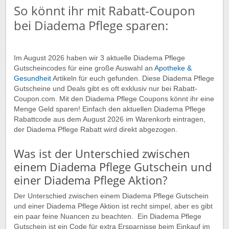
100 % legal:
Rechtlich abgesicherte
So könnt ihr mit Rabatt-Coupon
Betreuungskräfte für eure Sicherheit.
bei Diadema Pflege sparen:
Kundenzufriedenheit:
4,9 von 5 Sternen –
Vertrauen, das überzeugt.
Eure Bedürfnisse stehen bei uns im Mittelpunkt. Lasst
Im August 2026 haben wir 3 aktuelle Diadema Pflege
euch unverbindlich beraten und sichert euch ein Leben
Gutscheincodes für eine große Auswahl an
Apotheke &
voller Entlastung und Fürsorge.
Gesundheit
Artikeln für euch gefunden. Diese Diadema Pflege
Gutscheine und Deals gibt es oft exklusiv nur bei Rabatt-
Rabatt-Coupon 🐼 wünscht euch viel Spaß beim
Coupon.com. Mit den Diadema Pflege Coupons könnt ihr eine
Shoppen, Stöbern & Sparen!
Menge Geld sparen! Einfach den aktuellen Diadema Pflege
Rabattcode aus dem August 2026 im Warenkorb eintragen,
der Diadema Pflege Rabatt wird direkt abgezogen.
Was ist der Unterschied zwischen
einem Diadema Pflege Gutschein und
einer Diadema Pflege Aktion?
Der Unterschied zwischen einem Diadema Pflege Gutschein
und einer Diadema Pflege Aktion ist recht simpel, aber es gibt
ein paar feine Nuancen zu beachten. Ein Diadema Pflege
Gutschein ist ein Code für extra Ersparnisse beim Einkauf im