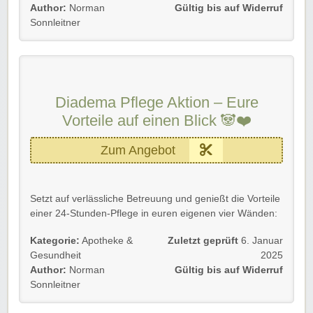
Langjährige Erfahrung
im Pflegebereich
Author:
Norman
Gültig bis auf Widerruf
Komplette Grundpflege
inklusive Unterstützung bei
Sonnleitner
alltäglichen Bedürfnissen
Gute Sprachkenntnisse
, um eine angenehme
Kommunikation zu gewährleisten
Tatkräftige Hilfe
in der Hauswirtschaft für eine
stressfreie Organisation
Diadema Pflege Aktion – Eure
💡
Spezialisiert auf:
Vorteile auf einen Blick 🐼❤️
Neurologische Erkrankungen
Zum Angebot
Alzheimer- und Demenzerkrankungen
Parkinson-Erkrankungen
Vertraut auf ein Team, das nicht nur professionell,
Setzt auf verlässliche Betreuung und genießt die Vorteile
sondern auch mit Herz für eure Bedürfnisse da ist.
einer 24-Stunden-Pflege in euren eigenen vier Wänden:
Rabatt-Coupon 🐼 wünscht euch viel Spaß beim
💡
Eure Vorteile:
Kategorie:
Apotheke &
Zuletzt geprüft
6. Januar
Shoppen, Stöbern & Sparen!
Gesundheit
2025
Rund-um-die-Uhr Pflege & Betreuung
– Bereits ab
Author:
Norman
Gültig bis auf Widerruf
1.690 € monatlich.
Sonnleitner
Keine zusätzlichen Kosten
– Weder Provisionen
noch Vermittlungsgebühren.