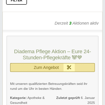
FILTER
Derzeit
3
Aktionen aktiv
Diadema Pflege Aktion – Eure 24-
Stunden-Pflegekräfte 🐼💙
Zum Angebot
Mit unseren qualifizierten Betreuungskräften seid ihr
rund um die Uhr in besten Händen.
✨
Das zeichnet unsere Pflegekräfte aus:
Kategorie:
Apotheke &
Zuletzt geprüft
6. Januar
Gesundheit
2025