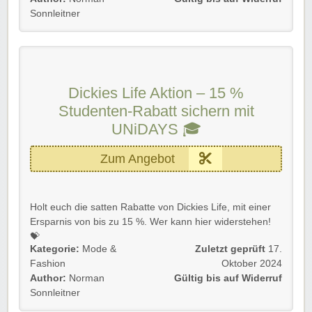
gesamte Bestellung.
Sonnleitner
Gültig für Neu- und Bestandskunden bis auf Widerruf.
Einfach unserem Link folgen und profitieren. Die
Versandkosten werden automatisch abgezogen.
Dickies Life Aktion – 15 %
Rabatt-Coupon 🐼 wünscht euch viel Spaß beim
Studenten-Rabatt sichern mit
Shoppen, Stöbern & Sparen!
UNiDAYS 🎓
Zum Angebot
Holt euch die satten Rabatte von Dickies Life, mit einer
Ersparnis von bis zu 15 %. Wer kann hier widerstehen!
💝
Kategorie:
Mode &
Zuletzt geprüft
17.
Gültig für Neu- und Bestandskunden bis auf Widerruf. ⌛
Fashion
Oktober 2024
Author:
Norman
Gültig bis auf Widerruf
Einfach unserem Link folgen, bei UNiDAYS verifizieren
Sonnleitner
und kräftig profitieren!