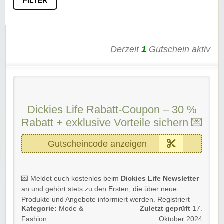
FILTER
Derzeit
1
Gutschein aktiv
Dickies Life Rabatt-Coupon – 30 %
Rabatt + exklusive Vorteile sichern 💌
Gutscheincode anzeigen
💌 Meldet euch kostenlos beim
Dickies Life Newsletter
an und gehört stets zu den Ersten, die über neue
Produkte und Angebote informiert werden. Registriert
Kategorie:
Mode &
Zuletzt geprüft
17.
euch jetzt und sichert euch
30 % Rabatt
! 🎉
Fashion
Oktober 2024