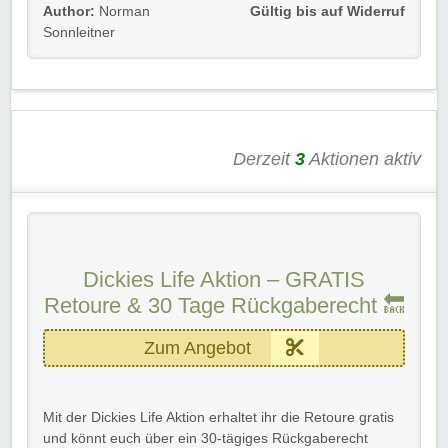
Erhaltet exklusiven Zugang zu Angeboten und
30 %
Author:
Norman
Gültig bis auf Widerruf
Rabatt auf eure erste Bestellung ab 95 €
(Ausnahmen
Sonnleitner
gelten) als Dankeschön für eure Anmeldung. 🛍️✨
Einfach unserem Link folgen, anmelden und sofort
profitieren! 💸
Rabatt-Coupon 🐼 wünscht euch viel Spaß beim
Derzeit
3
Aktionen aktiv
Shoppen, Stöbern & Sparen! 💃🏻
Dickies Life Aktion – GRATIS
Retoure & 30 Tage Rückgaberecht 🔙
Zum Angebot
Mit der Dickies Life Aktion erhaltet ihr die Retoure gratis
und könnt euch über ein 30-tägiges Rückgaberecht