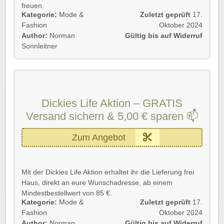
freuen.
Kategorie:
Mode &
Zuletzt geprüft
17.
Gültig für Neu- und Bestandskunden bis auf Widerruf.
Fashion
Oktober 2024
Author:
Norman
Gültig bis auf Widerruf
Einfach unserem Link folgen und profitieren.
Sonnleitner
Rabatt-Coupon 🐼 wünscht euch viel Spaß beim
Shoppen, Stöbern & Sparen!
Dickies Life Aktion – GRATIS
Versand sichern & 5,00 € sparen 📫
Zum Angebot
Mit der Dickies Life Aktion erhaltet ihr die Lieferung frei
Haus, direkt an eure Wunschadresse, ab einem
Mindestbestellwert von 85 €.
Kategorie:
Mode &
Zuletzt geprüft
17.
(Kostenlos für VIP-kunden/Kostenlos für Bestellungen
Fashion
Oktober 2024
über 85 €) Ihr spart euch damit satte 5,00 € auf eure
Author:
Norman
Gültig bis auf Widerruf