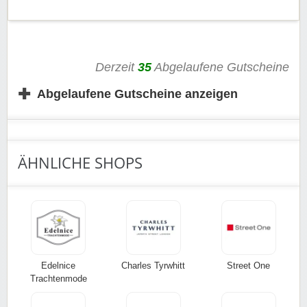
Rabatt-Coupon 🐼 wünscht euch viel Spaß beim
Shoppen, Stöbern & Sparen!
Derzeit
35
Abgelaufene Gutscheine
✚
Abgelaufene Gutscheine anzeigen
ÄHNLICHE SHOPS
Edelnice
Charles Tyrwhitt
Street One
Trachtenmode