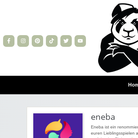
Ho
eneba
Eneba ist ein renommier
euren Lieblingsspielen 