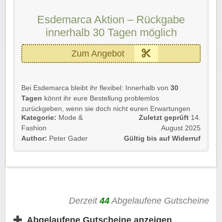
🛍️
Große Auswahl im Angebotsbereich
💰
Markenprodukte zu stark reduzierten Preisen
Esdemarca Aktion – Rückgabe
Diese Aktion gilt für Neu- und Bestandskunden.
innerhalb 30 Tagen möglich
Einfach unserem Link folgen und profitieren!
Zum Angebot
Bei Esdemarca bleibt ihr flexibel: Innerhalb von
30
Tagen
könnt ihr eure Bestellung problemlos
zurückgeben, wenn sie doch nicht euren Erwartungen
Kategorie:
Mode &
Zuletzt geprüft
14.
entspricht.
Fashion
August 2025
Details 💡: Bei Esdemarca läuft der Rückgabeprozess
Author:
Peter Gader
Gültig bis auf Widerruf
direkt über euer Kundenkonto. Haltet euch an die
Rückgaberichtlinien, nutzt die Originalverpackung und
achtet auf vollständige Artikel inklusive Etikett.
📝
Rückgabe innerhalb von 30 Kalendertagen
📦
Nur mit Originalverpackung und Etikett gültig
Derzeit
44
Abgelaufene Gutscheine
🚚
Rückversand abzüglich Versandkosten
✚
Abgelaufene Gutscheine anzeigen