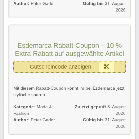
🛍️ Rabatt wird im Warenkorb aktualisiert
Author:
Peter Gader
Gültig bis
31. August
2026
Rabatt-Coupon 🐼 gilt für Neu- und Bestandskunden.
➡️ Einfach unserem Link folgen, Code eingeben und
kräftig profitieren!
Esdemarca Rabatt-Coupon – 10 %
Extra-Rabatt auf ausgewählte Artikel
Gutscheincode anzeigen
Mit diesem Rabatt-Coupon könnt ihr bei Esdemarca jetzt
stylische sparen.
🏷️ Zusätzlich 10 % Extra-Rabatt im Warenkorb möglich
Kategorie:
Mode &
Zuletzt geprüft
3. August
✨ Ideal für sportliche Looks, Alltag und Freizeit
Fashion
2026
🛍️ Rabatt wird im Warenkorb aktualisiert
Author:
Peter Gader
Gültig bis
31. August
2026
Rabatt-Coupon 🐼 gilt für Neu- und Bestandskunden.
➡️ Einfach unserem Link folgen, Code eingeben und