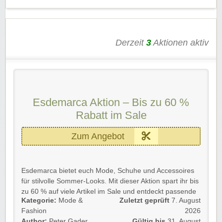
kräftig profitieren!
Derzeit
3
Aktionen aktiv
Esdemarca Aktion – Bis zu 60 %
Rabatt im Sale
Zum Angebot
Esdemarca bietet euch Mode, Schuhe und Accessoires
für stilvolle Sommer-Looks. Mit dieser Aktion spart ihr bis
zu 60 % auf viele Artikel im Sale und entdeckt passende
Kategorie:
Mode &
Zuletzt geprüft
7. August
Favoriten für eure Garderobe.
Fashion
2026
Details 💡
Author:
Peter Gader
Gültig bis
31. August