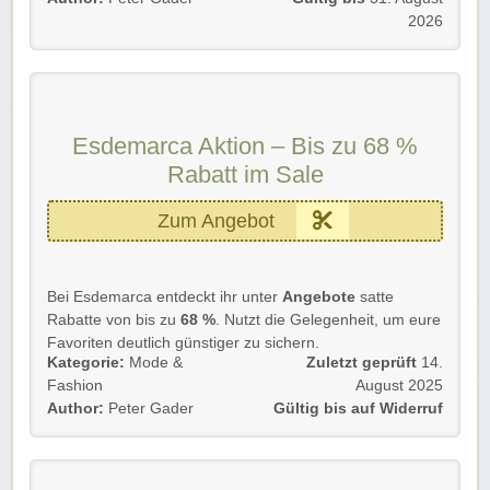
☀️ Bis zu 60 % Rabatt im Sale sichern
2026
👗 Gültig auf viele Artikel aus Mode, Schuhen und
Accessoires
🛍️ Ideal für sommerliche Outfits und neue
Lieblingsstücke
🏷️ Gilt auf reduzierte Artikel im Sale
Esdemarca Aktion – Bis zu 68 %
Rabatt im Sale
Diese Aktion 🐼 gilt für Neu- und Bestandskunden.
➡️ Einfach unserem Link folgen und kräftig profitieren!
Zum Angebot
Bei Esdemarca entdeckt ihr unter
Angebote
satte
Rabatte von bis zu
68 %
. Nutzt die Gelegenheit, um eure
Favoriten deutlich günstiger zu sichern.
Kategorie:
Mode &
Zuletzt geprüft
14.
Details 💡: Bei Esdemarca wartet eine breite Auswahl an
Fashion
August 2025
reduzierten Artikeln auf euch. Einfach stöbern, sparen
Author:
Peter Gader
Gültig bis auf Widerruf
und euer Wunschprodukt zum Vorteilspreis bestellen.
💸
Bis zu 68 % Rabatt auf ausgewählte Artikel