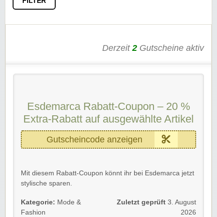
FILTER
Derzeit
2
Gutscheine aktiv
Esdemarca Rabatt-Coupon – 20 %
Extra-Rabatt auf ausgewählte Artikel
Gutscheincode anzeigen
Mit diesem Rabatt-Coupon könnt ihr bei Esdemarca jetzt
stylische sparen.
🏷️ Zusätzlich 20 % Extra-Rabatt im Warenkorb möglich
Kategorie:
Mode &
Zuletzt geprüft
3. August
✨ Ideal für sportliche Looks, Alltag und Freizeit
Fashion
2026