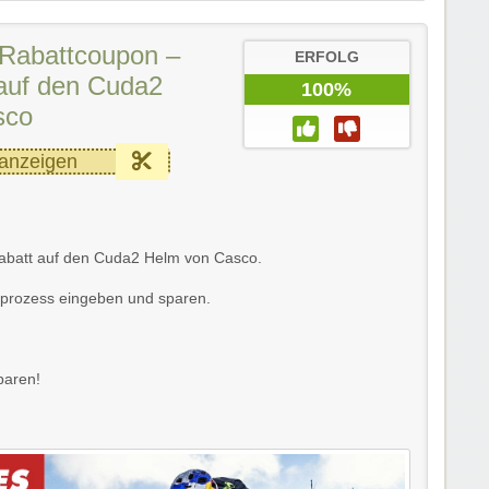
Rabattcoupon –
ERFOLG
auf den Cuda2
100%
sco
anzeigen
Rabatt auf den Cuda2 Helm von Casco.
lprozess eingeben und sparen.
paren!