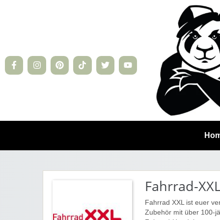
Ho
Fahrrad-XX
Fahrrad XXL ist euer ve
Zubehör mit über 100-jä