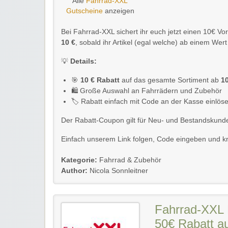
Alle
Fahrrad-XXL
Gutscheine
anzeigen
Bei Fahrrad-XXL sichert ihr euch jetzt einen 10€ Vo
10 €
, sobald ihr Artikel (egal welche) ab einem Wert
💡
Details:
🎯
10 € Rabatt
auf das gesamte Sortiment ab
1
🛍️ Große Auswahl an Fahrrädern und Zubehör
🏷️ Rabatt einfach mit Code an der Kasse einlös
Der Rabatt-Coupon gilt für Neu- und Bestandskund
Einfach unserem Link folgen, Code eingeben und kräf
Kategorie:
Fahrrad & Zubehör
Author:
Nicola Sonnleitner
Fahrrad-XXL 
50€ Rabatt a