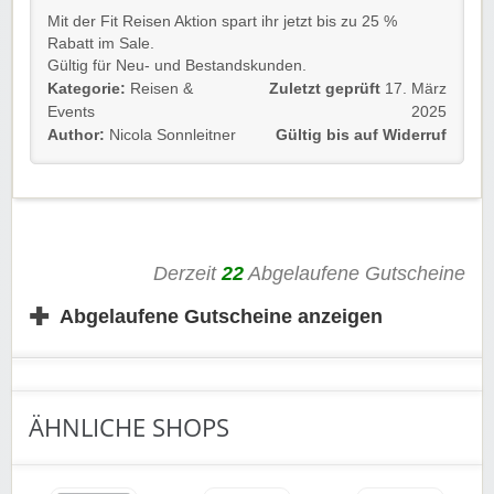
Mit der Fit Reisen Aktion spart ihr jetzt bis zu 25 %
Rabatt im Sale.
Gültig für Neu- und Bestandskunden.
Einfach dem Link folgen und stöbern
Kategorie:
Reisen &
Zuletzt geprüft
17. März
Viel Spaß beim Sparen!
Events
2025
Author:
Nicola Sonnleitner
Gültig bis auf Widerruf
Derzeit
22
Abgelaufene Gutscheine
✚
Abgelaufene Gutscheine anzeigen
ÄHNLICHE SHOPS