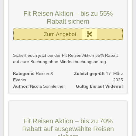
Fit Reisen Aktion – bis zu 55%
Rabatt sichern
Zum Angebot
Sichert euch jetzt bei der Fit Reisen Aktion 55% Rabatt
auf eure Buchung ohne Mindestbuchungsbetrag.
Einfach dem Link folgen und Vorteile bei eurer Buchung
Kategorie:
Reisen &
Zuletzt geprüft
17. März
abstauben.
Events
2025
Author:
Nicola Sonnleitner
Gültig bis auf Widerruf
Gültig für Neu- und Bestandskunden bis auf Widerruf.
Wir wünschen euch viel Spaß auf eurer nächsten Reise!
Fit Reisen Aktion – bis zu 70%
Rabatt auf ausgewählte Reisen