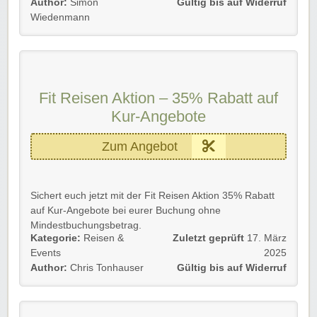
abstauben.
Author:
Simon
Gültig bis auf Widerruf
Wiedenmann
Gültig für Neu- und Bestandskunden bis auf Widerruf.
Wir wünschen euch viel Spaß auf eurer nächsten Reise!
Fit Reisen Aktion – 35% Rabatt auf
Kur-Angebote
Zum Angebot
Sichert euch jetzt mit der Fit Reisen Aktion 35% Rabatt
auf Kur-Angebote bei eurer Buchung ohne
Mindestbuchungsbetrag.
Kategorie:
Reisen &
Zuletzt geprüft
17. März
Gültig für Neu- und Bestandskunden bis auf Widerruf.
Events
2025
Author:
Chris Tonhauser
Gültig bis auf Widerruf
Einfach dem Link folgen und Vorteile sichern.
Viel Spaß beim Stöbern, Reisen und Sparen!