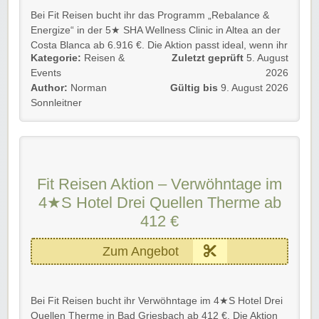
Bei Fit Reisen bucht ihr das Programm „Rebalance &
Energize“ in der 5★ SHA Wellness Clinic in Altea an der
Costa Blanca ab 6.916 €. Die Aktion passt ideal, wenn ihr
Kategorie:
Reisen &
Zuletzt geprüft
5. August
euch eine luxuriöse Gesundheitsauszeit gönnen und
Events
2026
Langlebigkeit, Gesundheitsoptimierung + persönliche
Author:
Norman
Gültig bis
9. August 2026
Betreuung auf hohem Niveau verbinden möchtet.
Sonnleitner
Details 💡
💶 Rebalance & Energize ab 6.916 €
🏨 5★ SHA Wellness Clinic in Altea an der Costa Blanca
🇪🇸 Exklusive Gesundheitsreise nach Spanien
Fit Reisen Aktion – Verwöhntage im
🛏️ 7 Nächte in einer Suite mit Vollpension
4★S Hotel Drei Quellen Therme ab
🩺 1x Gesundheits-Check-up inklusive
🔬 Erweiterte Diagnostik zur Gesundheitsoptimierung
412 €
enthalten
📊 Mit Analyse der Körperzusammensetzung, 3D-
Zum Angebot
Körperscan + Messung der Vitalparameter
🧠 Inklusive Test der kognitiven Funktionen + Analyse
des Herz-Kreislauf-Status
Bei Fit Reisen bucht ihr Verwöhntage im 4★S Hotel Drei
⭐ Bewertung: 4,3 von 5
Quellen Therme in Bad Griesbach ab 412 €. Die Aktion