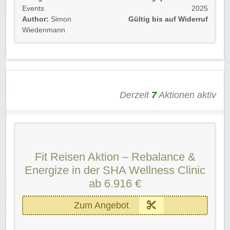
Außerdem bekommt ihr immer als Erstes die neuesten
Events
2025
Rabattcoupons, Aktionen und vieles mehr….
Author:
Simon
Gültig bis auf Widerruf
Wiedenmann
Gültig für Neu- und Bestandskunden bis auf Widerruf.
Wir freuen uns darauf, dass ihr ein Teil der Community
werdet.
Wir wünschen euch viel Spaß beim Buchen und Sparen.
Derzeit
7
Aktionen aktiv
Fit Reisen Aktion – Rebalance &
Energize in der SHA Wellness Clinic
ab 6.916 €
Zum Angebot