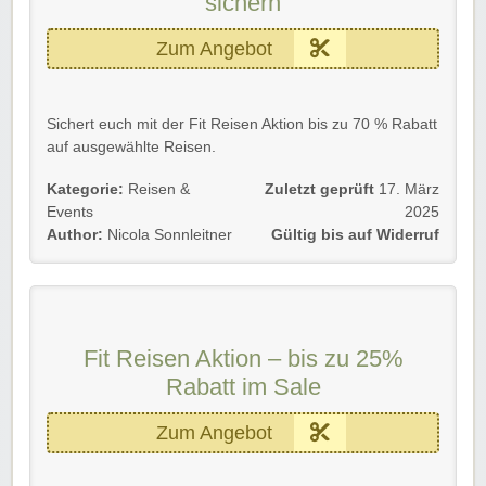
sichern
Zum Angebot
Sichert euch mit der Fit Reisen Aktion bis zu 70 % Rabatt
auf ausgewählte Reisen.
Gültig für alle Kunden bis auf Widerruf.
Kategorie:
Reisen &
Zuletzt geprüft
17. März
Events
2025
Einfach dem Link folgen und Prozente sichern.
Author:
Nicola Sonnleitner
Gültig bis auf Widerruf
Viel Spaß und gute Reise!
Fit Reisen Aktion – bis zu 25%
Rabatt im Sale
Zum Angebot