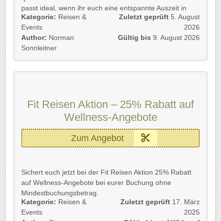
✅ 100 % Weiterempfehlung
passt ideal, wenn ihr euch eine entspannte Auszeit in
Kategorie:
Reisen &
Zuletzt geprüft
5. August
Niederbayern gönnen und Wellness, Beauty + gesunde
Die Aktion gilt für Neu- und Bestandskunden.
Events
2026
Wohlfühlmomente miteinander verbinden möchtet.
➡️ Einfach unserem Link folgen und Rebalance &
Author:
Norman
Gültig bis
9. August 2026
Energize bei Fit Reisen entdecken!
Details 💡
Sonnleitner
💶 Verwöhntage ab 412 €
🏨 4★S Hotel Drei Quellen Therme in Bad Griesbach
🌿 Lage in Niederbayern in der „Bayerischen Toskana“
🛏️ 3 Nächte im Einzelzimmer mit Frühstück
Fit Reisen Aktion – 25% Rabatt auf
💆 1x Gesichtsmassage, 30 Minuten
Wellness-Angebote
🌸 1x Aroma-Ganzkörpermassage, 50 Minuten
🧂 1x Salzpeeling, 20 Minuten
Zum Angebot
⭐ Bewertung: 4,6 von 5
✅ 97 % Weiterempfehlung
Die Aktion gilt für Neu- und Bestandskunden.
Sichert euch jetzt bei der Fit Reisen Aktion 25% Rabatt
➡️ Einfach unserem Link folgen und Verwöhntage im
auf Wellness-Angebote bei eurer Buchung ohne
Hotel Drei Quellen Therme entdecken!
Mindestbuchungsbetrag.
Kategorie:
Reisen &
Zuletzt geprüft
17. März
Einfach dem Link folgen und Vorteile bei eurer Buchung
Events
2025