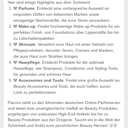
Hier sind einige Highlights aus dem Sortiment:
🐼
Parfums
: Entdeckt eine umfangreiche Auswahl an
exquisiten Düften von bekannten Marken sowie
einzigartige Nischendüfte, die eure Sinne verzaubern.
🐼
Make-up
: Findet hochwertige Make-up-Produkte für ein
perfektes Finish, von Foundations über Lippenstifte bis hin
zu Lidschattenpaletten.
🐼
Skincare
: Verwöhnt eure Haut mit einer Vielzahl von
Pflegeprodukten, darunter Seren, Cremes und Masken,
die eure Haut zum Strahlen bringen.
🐼
Haarpflege
: Entdeckt Produkte für die optimale
Haarpflege, wie Shampoos, Conditioner und Styling-Tools,
für gesundes und schönes Haar.
🐼️
Accessoires und Tools
: Findet eine große Auswahl an
Beauty-Accessoires und Tools, die euch helfen, euren
Look zu perfektionieren.
Flaconi zählt zu den führenden deutschen Online-Parfümerien
und bietet eine unvergleichliche Vielfalt an Beauty-Produkten,
angefangen von exklusiven High-End-Artikeln bis hin zu
Beauty-Produkten aus der Drogerie. Taucht ein in die Welt der
Schönheit und findet eure persönlichen Beauty-Heroes! 🛒🛒