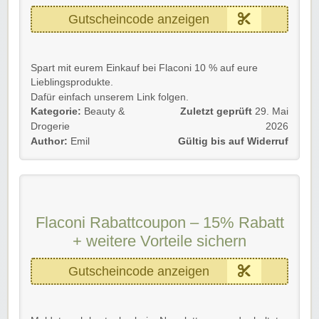
Gutscheincode anzeigen
Spart mit eurem Einkauf bei Flaconi 10 % auf eure
Lieblingsprodukte.
Dafür einfach unserem Link folgen.
Kategorie:
Beauty &
Zuletzt geprüft
29. Mai
Gültig für Neu- und Bestandskunden bis auf Widerruf.
Drogerie
2026
Author:
Emil
Gültig bis auf Widerruf
Viel Spaß beim Entdecken eurer neuen
Lieblingsprodukte!
Flaconi Rabattcoupon – 15% Rabatt
+ weitere Vorteile sichern
Gutscheincode anzeigen