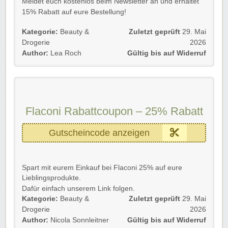
Meldet euch kostenlos beim Newsletter an und erhaltet
15% Rabatt auf eure Bestellung!
Außerdem bekommt ihr immer als erste die neusten
Kategorie:
Beauty &
Zuletzt geprüft
29. Mai
Flaconi Gutscheine, Aktionen und vieles mehr.
Drogerie
2026
Author:
Lea Roch
Gültig bis auf Widerruf
Gültig für Neu- und Bestandskunden bis auf Widerruf.
Wir wünschen euch viel Spaß damit!
Flaconi Rabattcoupon – 25% Rabatt
Gutscheincode anzeigen
Spart mit eurem Einkauf bei Flaconi 25% auf eure
Lieblingsprodukte.
Dafür einfach unserem Link folgen.
Kategorie:
Beauty &
Zuletzt geprüft
29. Mai
Gültig für Neu- und Bestandskunden bis auf Widerruf.
Drogerie
2026
Author:
Nicola Sonnleitner
Gültig bis auf Widerruf
Viel Spaß beim Entdecken eurer neuen