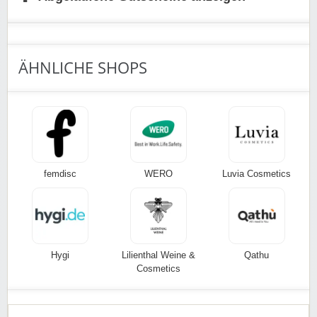
ÄHNLICHE SHOPS
femdisc
WERO
Luvia Cosmetics
Hygi
Lilienthal Weine &
Qathu
Cosmetics