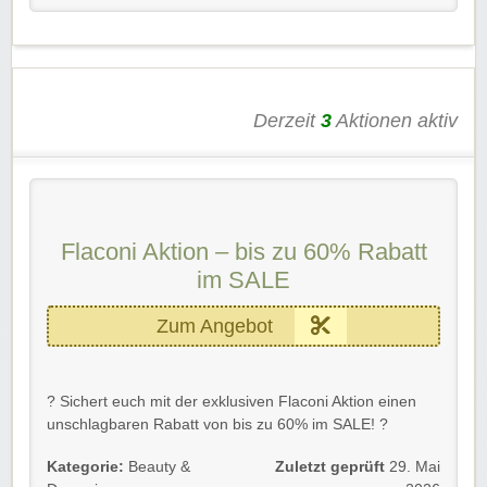
Lieblingsprodukte!
Derzeit
3
Aktionen aktiv
Flaconi Aktion – bis zu 60% Rabatt
im SALE
Zum Angebot
? Sichert euch mit der exklusiven Flaconi Aktion einen
unschlagbaren Rabatt von bis zu 60% im SALE! ?️
Jetzt heißt es nur noch dem Link folgen und schon könnt
Kategorie:
Beauty &
Zuletzt geprüft
29. Mai