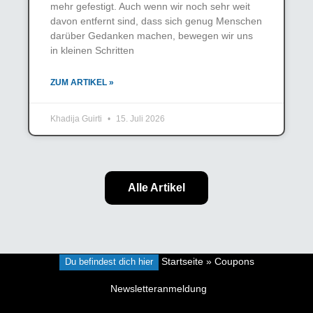
mehr gefestigt. Auch wenn wir noch sehr weit
davon entfernt sind, dass sich genug Menschen
darüber Gedanken machen, bewegen wir uns
in kleinen Schritten
ZUM ARTIKEL »
Khadija Guirti
15. Juli 2026
Alle Artikel
Du befindest dich hier
Startseite
»
Coupons
Newsletteranmeldung