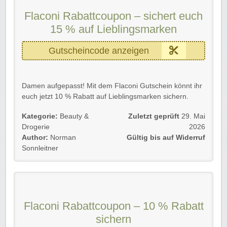
Flaconi Rabattcoupon – sichert euch
15 % auf Lieblingsmarken
Gutscheincode anzeigen
Damen aufgepasst! Mit dem Flaconi Gutschein könnt ihr
euch jetzt 10 % Rabatt auf Lieblingsmarken sichern.
Der Flaconi Gutscheincode ist gültig für Neu- und
Kategorie:
Beauty &
Zuletzt geprüft
29. Mai
Bestandskunden, bis auf Widerruf; einlösbar ab einem
Drogerie
2026
Wareneinkaufswert ab 59€.
Author:
Norman
Gültig bis auf Widerruf
Sonnleitner
Folgt dem Link und profitiert.
Wir wünschen euch viel Spaß damit!
Flaconi Rabattcoupon – 10 % Rabatt
sichern