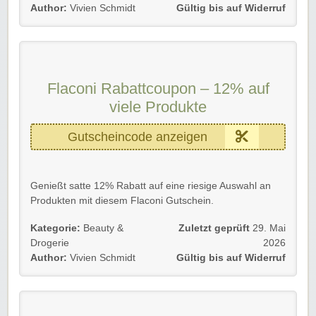
Author:
Vivien Schmidt
Gültig bis auf Widerruf
Gültig für Neu- und Bestandskunden bis auf Widerruf.
Viel Spaß beim Sparen!
Flaconi Rabattcoupon – 12% auf
viele Produkte
Gutscheincode anzeigen
Genießt satte 12% Rabatt auf eine riesige Auswahl an
Produkten mit diesem Flaconi Gutschein.
Hierfür nur den Flaconi Gutschein an der Kasse
Kategorie:
Beauty &
Zuletzt geprüft
29. Mai
eingeben.
Drogerie
2026
Author:
Vivien Schmidt
Gültig bis auf Widerruf
Erreicht den Mindestbestellwert von 59€ und schon
profitiert ihr als Neu- und Bestandskunde.
Wir wünschen euch viel Spaß beim Sparen und Stöbern!