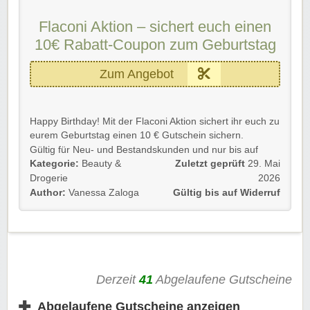
Wir wünschen viel Spaß beim Stöbern, Shoppen und
Flaconi Aktion – sichert euch einen
Sparen!
10€ Rabatt-Coupon zum Geburtstag
Zum Angebot
Happy Birthday! Mit der Flaconi Aktion sichert ihr euch zu
eurem Geburtstag einen 10 € Gutschein sichern.
Gültig für Neu- und Bestandskunden und nur bis auf
Kategorie:
Beauty &
Zuletzt geprüft
29. Mai
Widerruf.
Drogerie
2026
Folgt einfach dem Link, um das Angebot
Author:
Vanessa Zaloga
Gültig bis auf Widerruf
kennenzulernen.
Viel Spaß beim Stöbern und einen wundervollen
Geburtstag!
Derzeit
41
Abgelaufene Gutscheine
✚
Abgelaufene Gutscheine anzeigen