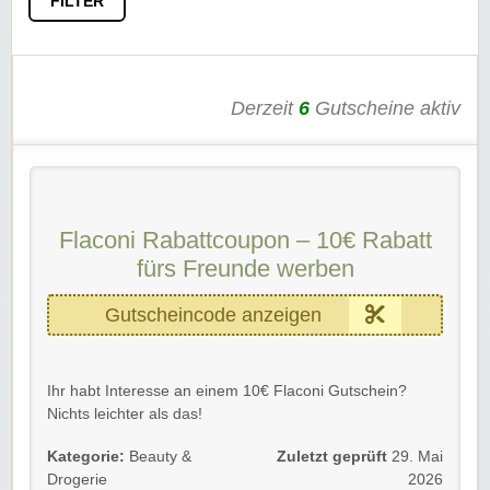
FILTER
Derzeit
6
Gutscheine aktiv
Flaconi Rabattcoupon – 10€ Rabatt
fürs Freunde werben
Gutscheincode anzeigen
Ihr habt Interesse an einem 10€ Flaconi Gutschein?
Nichts leichter als das!
Einfach dem Link folgen, bei Freunden werben und der
Kategorie:
Beauty &
Zuletzt geprüft
29. Mai
Flaconi Gutschein wird euch per Mail zugeschickt.
Drogerie
2026