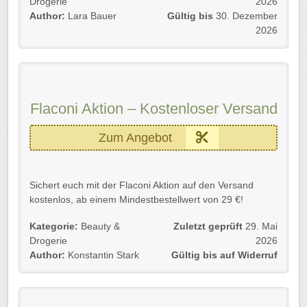
ihr kräftig sparen.
Drogerie
2026
Author:
Lara Bauer
Gültig bis
30. Dezember
? Egal, ob ihr Neu- oder Bestandskunden seid, ihr könnt
2026
von diesem sensationellen Angebot profitieren.
? Also, lasst euch diese Gelegenheit nicht entgehen und
taucht ein in die Welt der hochwertigen Produkte bei
Flaconi. ?
Flaconi Aktion – Kostenloser Versand
Viel Spaß beim Stöbern, Shoppen und Sparen! ?
Zum Angebot
Sichert euch mit der Flaconi Aktion auf den Versand
kostenlos, ab einem Mindestbestellwert von 29 €!
Die Aktion ist auch mit Rabatt-Codes kombinierbar,
Kategorie:
Beauty &
Zuletzt geprüft
29. Mai
verpasst also nicht unsere Flaconi Gutscheine zu nutzen.
Drogerie
2026
Author:
Konstantin Stark
Gültig bis auf Widerruf
Nur noch unserem Link folgen und schon könnt ihr
sparen.
Profitiert als Neu- und Bestandskunde bis auf Widerruf.