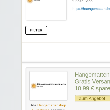
für den Shop.
https://haengemattensh
FILTER
Hängemattens
Gratis Versan
10,99 € spar
Zum Angebot
Alle
Hängemattenshop