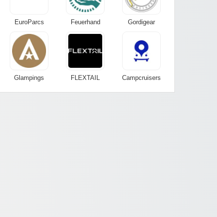
EuroParcs
Feuerhand
Gordigear
Glampings
FLEXTAIL
Campcruisers