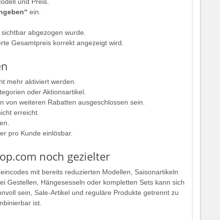
odell und Preis.
ingeben“
ein.
rt sichtbar abgezogen wurde.
erte Gesamtpreis korrekt angezeigt wird.
en
t mehr aktiviert werden.
tegorien oder Aktionsartikel.
 von weiteren Rabatten ausgeschlossen sein.
cht erreicht.
en.
er pro Kunde einlösbar.
op.com noch gezielter
eincodes mit bereits reduzierten Modellen, Saisonartikeln
ei Gestellen, Hängesesseln oder kompletten Sets kann sich
nvoll sein, Sale-Artikel und reguläre Produkte getrennt zu
binierbar ist.