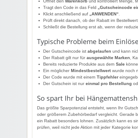
Öffnet den
Warenkorb
und kontrolliert Menge, M
Tragt den Code in das Feld
„Gutscheincode e
Klickt anschließend auf
„ANWENDEN“
.
Prüft direkt danach, ob der Rabatt im Bestellwe
Schließt die Bestellung erst ab, wenn der reduzi
Typische Probleme beim Einlös
Der Gutscheincode ist
abgelaufen
und kann nich
Der Rabatt gilt nur für
ausgewählte Marken
, Ka
Bereits reduzierte Produkte aus dem
Sale
können
Ein möglicher
Mindestbestellwert
wurde noch ni
Der Code wurde mit einem
Tippfehler
eingegeb
Der Gutschein ist nur
einmal pro Bestellung
od
So spart Ihr bei Hängemattensh
Das größte Sparpotenzial entsteht, wenn Ihr Gutsch
oder größerem Zubehörbedarf vergleicht. Gerade b
ein Rabatt besonders lohnen. Zusätzlich kann es sin
prüfen, weil nicht jede Aktion mit jeder Kategorie kom