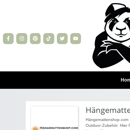
Ho
Hängematt
Hängemattenshop.com b
Outdoor-Zubehör. Hier f