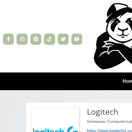
Ho
Logitech
Schweizer Computerzube
https://www.logitechg.c