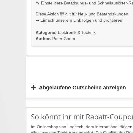
🔧 Einstellbare Betätigungs- und Schnellauslöser-
Diese Aktion 🐼 gilt für Neu- und Bestandskunden.
➡️ Einfach unserem Link folgen und profitieren!
Kategorie:
Elektronik & Technik
Author:
Peter Gader
✚
Abgelaufene Gutscheine anzeigen
So könnt ihr mit Rabatt-Coupon
Im Onlineshop von Logitech, dem international tätige
alles was das Techi-Herz begehrt. Die Qualität der Prod