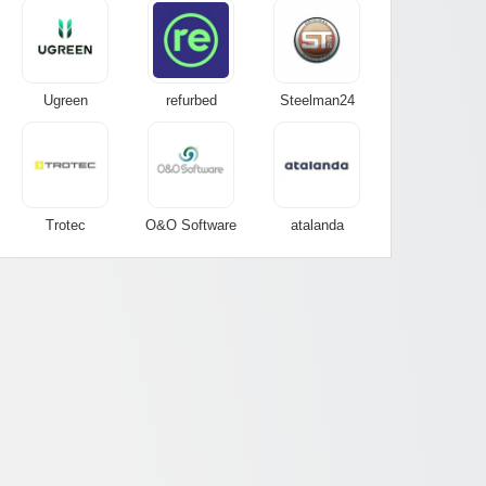
Ugreen
refurbed
Steelman24
Trotec
O&O Software
atalanda