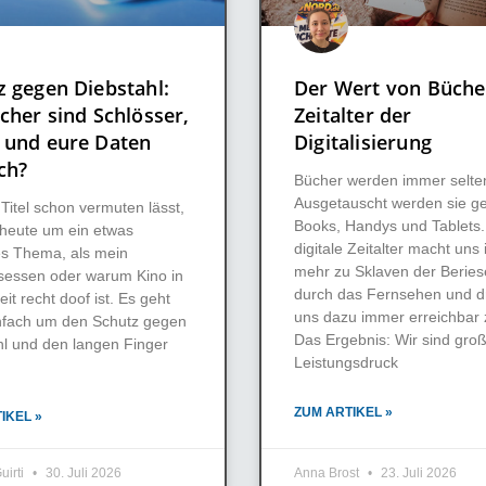
z gegen Diebstahl:
Der Wert von Büche
cher sind Schlösser,
Zeitalter der
 und eure Daten
Digitalisierung
ch?
Bücher werden immer selte
Ausgetauscht werden sie g
Titel schon vermuten lässt,
Books, Handys und Tablets
 heute um ein etwas
digitale Zeitalter macht un
es Thema, als mein
mehr zu Sklaven der Beries
gsessen oder warum Kino in
durch das Fernsehen und d
eit recht doof ist. Es geht
uns dazu immer erreichbar 
nfach um den Schutz gegen
Das Ergebnis: Wir sind gr
hl und den langen Finger
Leistungsdruck
ZUM ARTIKEL »
IKEL »
uirti
30. Juli 2026
Anna Brost
23. Juli 2026