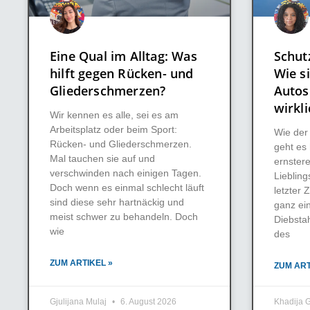
Eine Qual im Alltag: Was
Schut
hilft gegen Rücken- und
Wie si
Gliederschmerzen?
Autos
wirkli
Wir kennen es alle, sei es am
Arbeitsplatz oder beim Sport:
Wie der 
Rücken- und Gliederschmerzen.
geht es
Mal tauchen sie auf und
ernster
verschwinden nach einigen Tagen.
Lieblin
Doch wenn es einmal schlecht läuft
letzter Z
sind diese sehr hartnäckig und
ganz ei
meist schwer zu behandeln. Doch
Diebsta
wie
des
ZUM ARTIKEL »
ZUM ART
Gjulijana Mulaj
6. August 2026
Khadija G