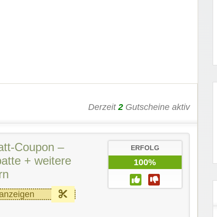
Derzeit
2
Gutscheine aktiv
att-Coupon –
ERFOLG
atte + weitere
100%
rn
anzeigen