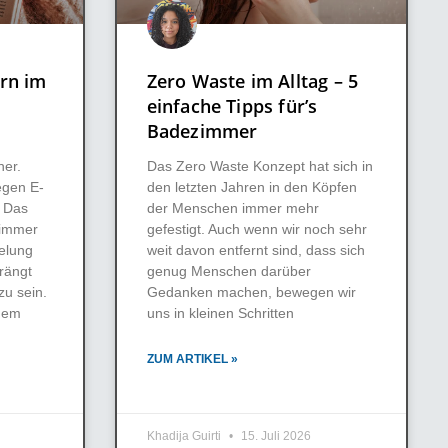
rn im
Zero Waste im Alltag – 5
einfache Tipps für’s
Badezimmer
ner.
Das Zero Waste Konzept hat sich in
egen E-
den letzten Jahren in den Köpfen
. Das
der Menschen immer mehr
s immer
gefestigt. Auch wenn wir noch sehr
elung
weit davon entfernt sind, dass sich
rängt
genug Menschen darüber
zu sein.
Gedanken machen, bewegen wir
oßem
uns in kleinen Schritten
ZUM ARTIKEL »
Khadija Guirti
15. Juli 2026