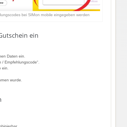
hlungscodes bei SIMon mobile eingegeben werden
Gutschein ein
en Daten ein.
in / Empfehlungscode“.
 ein.
ommen wurde.
n
binierbar.