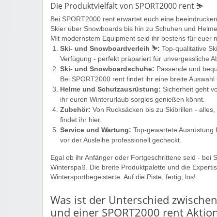
Die Produktvielfalt von SPORT2000 rent ⛷️
Bei SPORT2000 rent erwartet euch eine beeindrucken
Skier über Snowboards bis hin zu Schuhen und Helmen -
Mit modernstem Equipment seid ihr bestens für euer n
Ski- und Snowboardverleih ⛷️:
Top-qualitative Sk
Verfügung - perfekt präpariert für unvergessliche A
Ski- und Snowboardschuhe:
Passende und bequem
Bei SPORT2000 rent findet ihr eine breite Auswahl 
Helme und Schutzausrüstung:
Sicherheit geht vo
ihr euren Winterurlaub sorglos genießen könnt.
Zubehör:
Von Rucksäcken bis zu Skibrillen - alles
findet ihr hier.
Service und Wartung:
Top-gewartete Ausrüstung f
vor der Ausleihe professionell gecheckt.
Egal ob ihr Anfänger oder Fortgeschrittene seid - bei 
Winterspaß. Die breite Produktpalette und die Expert
Wintersportbegeisterte. Auf die Piste, fertig, los!
Was ist der Unterschied zwisch
und einer SPORT2000 rent Aktio