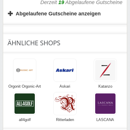
Derzeit
19
Abgelaufene Gutscheine
Gültig für Neu- und Bestandskunden, nur für kurze Zeit.
✚
Einfach dem Link folgen und bei der Sportlädchen Aktion
Abgelaufene Gutscheine anzeigen
zugreifen.
Wir wünschen euch viel Spaß beim Stöbern und Sparen.
ÄHNLICHE SHOPS
Orgonit Orgonic-Art
Askari
Katanzo
all4golf
Ritterladen
LASCANA