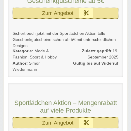
Geschenkgutscheine ab 5€
Zum Angebot
Sichert euch jetzt mit der Sportlädchen Aktion tolle
Geschenkgutscheine schon ab 5€ mit unterschiedlichen
Designs.
Kategorie:
Mode &
Zuletzt geprüft
19.
Gültig für Neu- und Bestandskunden bis auf Widerruf.
Fashion
,
Sport & Hobby
September 2025
Author:
Simon
Gültig bis auf Widerruf
Einfach unserem Link folgen und Freude schenken.
Wiedenmann
Viel Spaß beim Freude bereiten.
Sportlädchen Aktion – Mengenrabatt
auf viele Produkte
Zum Angebot