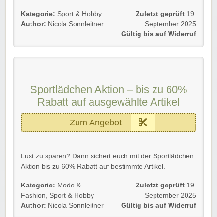
Gültig für alle Kunden und bis auf Weiteres.
Kategorie:
Sport & Hobby
Zuletzt geprüft
19.
Author:
Nicola Sonnleitner
September 2025
Folgt einfach dem Link und holt euch das Schnäppchen.
Gültig bis auf Widerruf
Wir wünschen euch viel Spaß beim Sparen und
Auspowern!
Sportlädchen Aktion – bis zu 60%
Rabatt auf ausgewählte Artikel
Zum Angebot
Lust zu sparen? Dann sichert euch mit der Sportlädchen
Aktion bis zu 60% Rabatt auf bestimmte Artikel.
Profitiert als Neu- und Bestandskunde bis auf Widerruf.
Kategorie:
Mode &
Zuletzt geprüft
19.
Fashion
,
Sport & Hobby
September 2025
Einfach dem Link folgen und sparen.
Author:
Nicola Sonnleitner
Gültig bis auf Widerruf