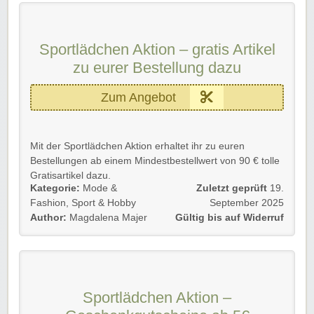
Sportlädchen Aktion – gratis Artikel
zu eurer Bestellung dazu
Zum Angebot
Mit der Sportlädchen Aktion erhaltet ihr zu euren
Bestellungen ab einem Mindestbestellwert von 90 € tolle
Gratisartikel dazu.
Kategorie:
Mode &
Zuletzt geprüft
19.
Gültig für Neu- und Bestandskunden, solange der Vorrat
Fashion
,
Sport & Hobby
September 2025
reicht.
Author:
Magdalena Majer
Gültig bis auf Widerruf
Wir wünschen euch viel Spaß beim Shoppen und
Sparen.
Sportlädchen Aktion –