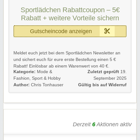
Sparen!
Sportlädchen Rabattcoupon – 5€
Rabatt + weitere Vorteile sichern
Gutscheincode anzeigen
Meldet euch jetzt bei dem Sportlädchen Newsletter an
und sichert euch für eure erste Bestellung einen 5 €
Rabatt! Einlösbar ab einem Warenwert von 40 €.
Kategorie:
Mode &
Zuletzt geprüft
19.
Außerdem bleibt ihr immer auf dem Laufenden und
Fashion
,
Sport & Hobby
September 2025
erhaltet als erstes Sportlädchen Gutscheine, Aktionen
Author:
Chris Tonhauser
Gültig bis auf Widerruf
und vieles mehr.
Gültig für Neu- und Bestandskunden. Einfach E-Mail
eintragen und bestätigen.
Wir wünschen viel Spaß beim zukünftigen Sparen und
Derzeit
6
Aktionen aktiv
Shoppen!