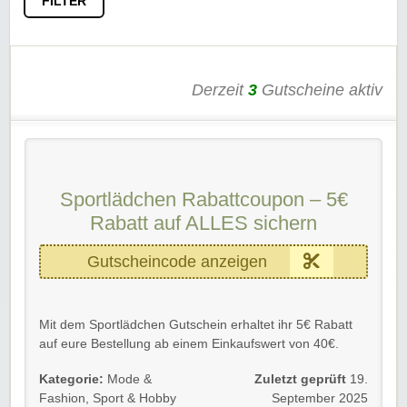
FILTER
Derzeit
3
Gutscheine aktiv
Sportlädchen Rabattcoupon – 5€
Rabatt auf ALLES sichern
Gutscheincode anzeigen
Mit dem Sportlädchen Gutschein erhaltet ihr 5€ Rabatt
auf eure Bestellung ab einem Einkaufswert von 40€.
Gültig für Neu- und Bestandskunden bis auf Widerruf.
Kategorie:
Mode &
Zuletzt geprüft
19.
Fashion
,
Sport & Hobby
September 2025