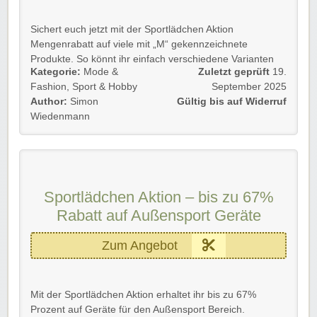
Sichert euch jetzt mit der Sportlädchen Aktion
Mengenrabatt auf viele mit „M“ gekennzeichnete
Produkte. So könnt ihr einfach verschiedene Varianten
Kategorie:
Mode &
Zuletzt geprüft
19.
des gleichen Produkts bestellen.
Fashion
,
Sport & Hobby
September 2025
Gültig für Neu- und Bestandskunden bis auf Widerruf!
Author:
Simon
Gültig bis auf Widerruf
Wiedenmann
Einfach dem Link folgen und Vorteile sichern.
Viel Spaß beim Stöbern und Shoppen!
Sportlädchen Aktion – bis zu 67%
Rabatt auf Außensport Geräte
Zum Angebot
Mit der Sportlädchen Aktion erhaltet ihr bis zu 67%
Prozent auf Geräte für den Außensport Bereich.