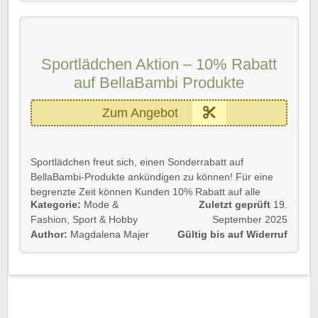
Wir wünschen viel Spaß beim Stöbern, Shoppen und
Sparen!
Sportlädchen Aktion – 10% Rabatt
auf BellaBambi Produkte
Zum Angebot
Sportlädchen freut sich, einen Sonderrabatt auf
BellaBambi-Produkte ankündigen zu können! Für eine
begrenzte Zeit können Kunden 10% Rabatt auf alle
Kategorie:
Mode &
Zuletzt geprüft
19.
BellaBambi Produkte in den Farben Zitronengelb,
Fashion
,
Sport & Hobby
September 2025
Orange und Rubinrot erhalten. Das ist eine tolle
Author:
Magdalena Majer
Gültig bis auf Widerruf
Gelegenheit, sich mit den hochwertigen Produkten von
BellaBambi zu einem vergünstigten Preis einzudecken.
Sportlädchen ist bestrebt, seinen Kunden die
bestmöglichen Produkte und Angebote zu machen, also
lasst euch dieses tolle Angebot nicht entgehen!