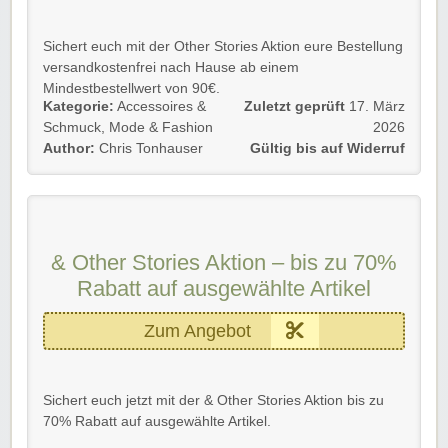
Sichert euch mit der Other Stories Aktion eure Bestellung
versandkostenfrei nach Hause ab einem
Mindestbestellwert von 90€.
Kategorie:
Accessoires &
Zuletzt geprüft
17. März
Gültig für Neu- und Bestandskunden bis auf Widerruf.
Schmuck
,
Mode & Fashion
2026
Author:
Chris Tonhauser
Gültig bis auf Widerruf
Einfach dem Link zu Other Stories folgen und sparen!
Wir wünschen euch viel Spaß beim Shoppen!
& Other Stories Aktion – bis zu 70%
Rabatt auf ausgewählte Artikel
Zum Angebot
Sichert euch jetzt mit der & Other Stories Aktion bis zu
70% Rabatt auf ausgewählte Artikel.