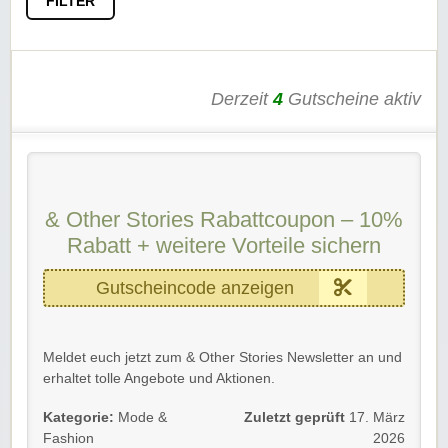
FILTER
Derzeit
4
Gutscheine aktiv
& Other Stories Rabattcoupon – 10%
Rabatt + weitere Vorteile sichern
Gutscheincode anzeigen
Meldet euch jetzt zum & Other Stories Newsletter an und
erhaltet tolle Angebote und Aktionen.
Außerdem bekommt ihr immer den neusten & Other
Kategorie:
Mode &
Zuletzt geprüft
17. März
Stories Gutschein direkt per E-Mail zugeschickt.
Fashion
2026