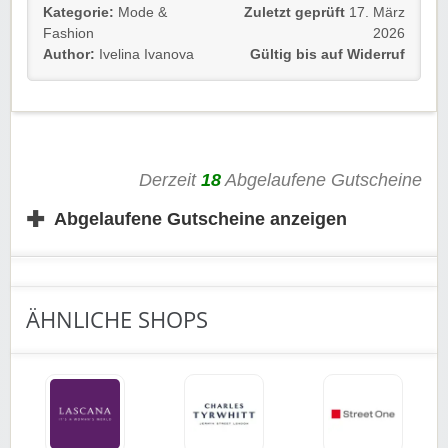
Einfach dem Link folgen und sparen.
Kategorie:
Mode &
Zuletzt geprüft
17. März
Fashion
2026
Gültig für Neu- und Bestandskunden.
Author:
Ivelina Ivanova
Gültig bis auf Widerruf
Viel Spaß beim Shoppen!
Derzeit
18
Abgelaufene Gutscheine
✚
Abgelaufene Gutscheine anzeigen
ÄHNLICHE SHOPS