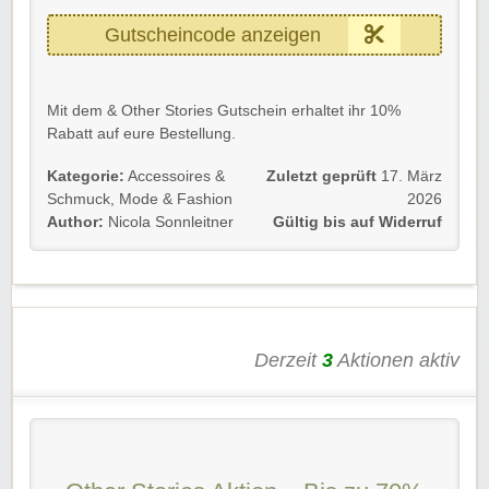
Gutscheincode anzeigen
Mit dem & Other Stories Gutschein erhaltet ihr 10%
Rabatt auf eure Bestellung.
Gültig für Neu- und Bestandskunden
Kategorie:
Accessoires &
Zuletzt geprüft
17. März
Schmuck
,
Mode & Fashion
2026
Einfach den & Other Stories Gutscheincode im
Author:
Nicola Sonnleitner
Gültig bis auf Widerruf
Bestellprozess eingeben und sparen.
Viel Spaß beim Sparen!
Derzeit
3
Aktionen aktiv