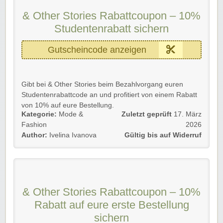
& Other Stories Rabattcoupon – 10%
Studentenrabatt sichern
Gutscheincode anzeigen
Gibt bei & Other Stories beim Bezahlvorgang euren
Studentenrabattcode an und profitiert von einem Rabatt
von 10% auf eure Bestellung.
Kategorie:
Mode &
Zuletzt geprüft
17. März
Meldet euch für sofortigen Zugang zu diesem Rabatt an
Fashion
2026
und überprüfe euren Studentenstatus bei Student Beans.
Keine Kosten!
Author:
Ivelina Ivanova
Gültig bis auf Widerruf
Gültig für Neu- und Bestandskunden.
Wir wünschen euch viel Spaß beim Shoppen und
Sparen!
& Other Stories Rabattcoupon – 10%
Rabatt auf eure erste Bestellung
sichern