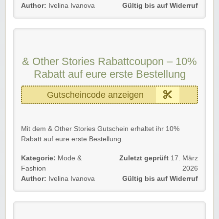
Author:
Ivelina Ivanova
Gültig bis auf Widerruf
Gültig für Neu- und Bestandskunden.
Wir wünschen euch viel Spaß beim Shoppen und
Sparen!
& Other Stories Rabattcoupon – 10%
Rabatt auf eure erste Bestellung
Gutscheincode anzeigen
Mit dem & Other Stories Gutschein erhaltet ihr 10%
Rabatt auf eure erste Bestellung.
Einfach den & Other Stories Gutscheincode im
Kategorie:
Mode &
Zuletzt geprüft
17. März
Bestellprozess eingeben und sparen.
Fashion
2026
Author:
Ivelina Ivanova
Gültig bis auf Widerruf
Gültig für Neu- und Bestandskunden.
Wir wünschen euch viel Spaß beim Shoppen und
Sparen!