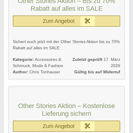
Other Stories Aktion – Bis zu 70%
Rabatt auf alles im SALE
Zum Angebot
Sichert euch jetzt mit der Other Stories Aktion bis zu 70%
Rabatt auf alles im SALE.
Gültig für Neu- und Bestandskunden bis auf Widerruf.
Kategorie:
Accessoires &
Zuletzt geprüft
17. März
Schmuck
,
Mode & Fashion
2026
Einfach dem Link zu Other Stories folgen und sparen.
Author:
Chris Tonhauser
Gültig bis auf Widerruf
Viel Spaß beim Stöbern!
Other Stories Aktion – Kostenlose
Lieferung sichern
Zum Angebot