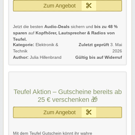
Zum Angebot
Jetzt die besten
Audio-Deals
sichern und
bis zu 48 %
sparen
auf
Kopfhörer, Lautsprecher & Radios von
Teufel.
Kategorie:
Elektronik &
Zuletzt geprüft
3. Mai
💡
Details:
Technik
2026
✅
Bis zu 48 % Rabatt
auf ausgewählte Audio-Produkte
Author:
Julia Hillenbrand
Gültig bis auf Widerruf
🎧
✅
Perfekter Sound für Musik, Gaming &
Entertainment
🎶
✅
Nur solange der Vorrat reicht!
Teufel Aktion – Gutscheine bereits ab
Diese Aktion gilt für Neu- und Bestandskunden.
25 € verschenken 🎁
Einfach unserem Link folgen und kräftig profitieren!
🔊
Jetzt zuschlagen & Premium-Sound genießen!
Zum Angebot
Rabatt-Coupon 🐼 wünscht euch viel Spaß beim
Shoppen, Stöbern & Sparen!
Mit dem Teufel Gutschein könnt ihr wahre