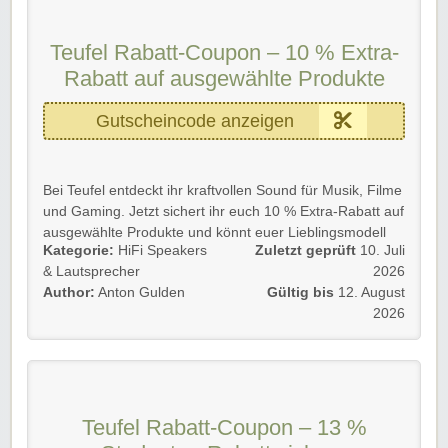
🚫 Der Rabatt ist nicht mit anderen Aktionen
kombinierbar.
Teufel Rabatt-Coupon – 10 % Extra-
🛍️ Der Preisvorteil gilt nur für die für die Aktion
Rabatt auf ausgewählte Produkte
vorgesehenen Produkte.
Gutscheincode anzeigen
Rabatt-Coupon 🐼 gilt für Neu- und Bestandskunden.
➡️ Folgt unserem Link, gebt den Code ein und profitiert
kräftig!
Bei Teufel entdeckt ihr kraftvollen Sound für Musik, Filme
und Gaming. Jetzt sichert ihr euch 10 % Extra-Rabatt auf
ausgewählte Produkte und könnt euer Lieblingsmodell
Kategorie:
HiFi Speakers
Zuletzt geprüft
10. Juli
günstiger bestellen.
& Lautsprecher
2026
Details 💡
Author:
Anton Gulden
Gültig bis
12. August
🔊 10 % Extra-Rabatt auf ausgewählte Produkte
2026
🛒 Pro Einkauf ist nur ein Rabatt-Coupon einlösbar
🚫 Nicht mit anderen Aktionen kombinierbar
📅 Gültig bis zum 12.08.2026 um 23:59 Uhr
Rabatt-Coupon 🐼 gilt für Neu- und Bestandskunden.
Teufel Rabatt-Coupon – 13 %
➡️ Einfach unserem Link folgen, Code eingeben und