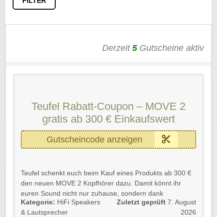
FILTER
Derzeit
5
Gutscheine aktiv
Teufel Rabatt-Coupon – MOVE 2
gratis ab 300 € Einkaufswert
Gutscheincode anzeigen
Teufel schenkt euch beim Kauf eines Produkts ab 300 €
den neuen MOVE 2 Kopfhörer dazu. Damit könnt ihr
euren Sound nicht nur zuhause, sondern dank
Kategorie:
HiFi Speakers
Zuletzt geprüft
7. August
kabelgebundenem USB-C-Anschluss auch unterwegs
& Lautsprecher
2026
genießen.