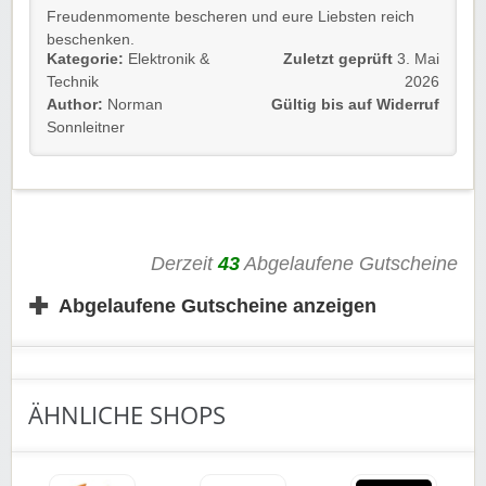
Freudenmomente bescheren und eure Liebsten reich
beschenken.
Kategorie:
Elektronik &
Zuletzt geprüft
3. Mai
Gültig für alle, ob Neu- oder Bestandskund*innen, und
Technik
2026
das bis auf Widerruf.
Author:
Norman
Gültig bis auf Widerruf
Sonnleitner
Folgt einfach unserem Link, sichert euch die begehrten
Teufel Gutscheine und zaubert anderen ein strahlendes
Lächeln ins Gesicht.
Rabatt-Coupon 🐼 wünscht euch viel Spaß damit!
Derzeit
43
Abgelaufene Gutscheine
✚
Abgelaufene Gutscheine anzeigen
ÄHNLICHE SHOPS