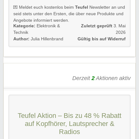
🔹 Rabattcode erhalten & sparen
💌 Meldet euch kostenlos beim
Teufel
Newsletter an und
seid stets unter den Ersten, die über neue Produkte und
Diese Aktion gilt nur für Studierende &
Angebote informiert werden.
Auszubildende.
Einfach unserem Link folgen, Nachweis
Kategorie:
Elektronik &
Zuletzt geprüft
3. Mai
erbringen und kräftig profitieren!
Verpasst nie wieder Schnäppchen, Aktionen oder
Technik
2026
EXKLUSIVE Rabatte und sichert euch als Dankeschön
Author:
Julia Hillenbrand
Gültig bis auf Widerruf
🎶
Jetzt zugreifen & mit bestem Sound lernen!
bis zu 45 € Rabatt
auf eure erste Bestellung!
Rabatt-Coupon 🐼 wünscht euch viel Spaß beim
10 € Rabatt ab 199 €
Shoppen, Stöbern & Sparen!
20 € Rabatt ab 399 €
45 € Rabatt ab 899 €
Derzeit
2
Aktionen aktiv
Unwiderstehlich! Gültig für Neu- und
Bestandskund*innen, bis auf Widerruf.
Rabatt-Coupon
🐼 wünscht euch viel Spaß beim
Shoppen, Stöbern & Sparen!💃🏻
Teufel Aktion – Bis zu 48 % Rabatt
auf Kopfhörer, Lautsprecher &
Radios