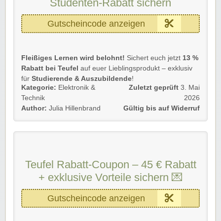
Studenten-Rabatt sichern
kräftig profitieren!
➡️ Einfach unserem Link folgen, Code eingeben und
Gutscheincode anzeigen
kräftig profitieren!
F
leißiges Lernen wird belohnt!
Sichert euch jetzt
13 %
Rabatt bei Teufel
auf euer Lieblingsprodukt – exklusiv
für
Studierende & Auszubildende
!
Kategorie:
Elektronik &
Zuletzt geprüft
3. Mai
💡
Details:
Technik
2026
✅
13 % Rabatt
für Studierende & Azubis 🏫
Author:
Julia Hillenbrand
Gültig bis auf Widerruf
✅
Anmeldung über Studentenrabatt.com
für
Studierende
✅
Auszubildende senden Ausbildungsnachweis per
E-Mail
✅
Gültig bis zum 30. September 2025
Teufel Rabatt-Coupon – 45 € Rabatt
+ exklusive Vorteile sichern 💌
So sichert ihr euch den Rabatt:
🔹
Studierende:
Immatrikulation über
Gutscheincode anzeigen
Studentenrabatt.com nachweisen
🔹
Auszubildende:
Ausbildungsnachweis &
Bestellwunsch an
bildung@teufel.de
senden