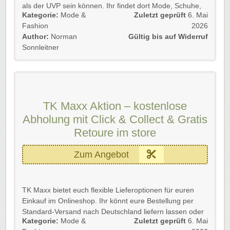
als der UVP sein können. Ihr findet dort Mode, Schuhe,
Kategorie:
Mode &
Zuletzt geprüft
6. Mai
Accessoires, Beauty, Home-Artikel und Geschenkideen
Fashion
2026
zu reduzierten Preisen. Da viele Angebote nur begrenzt
Author:
Norman
Gültig bis auf Widerruf
verfügbar sind, lohnt sich schnelles Zugreifen besonders,
Sonnleitner
wenn ihr ein passendes Lieblingsstück entdeckt. ✨
Details 💡
🛒 Bis zu 60 % günstiger als der UVP
👗 Große Auswahl an Mode, Schuhen, Accessoires,
TK Maxx Aktion – kostenlose
Beauty und Home-Artikeln
Abholung mit Click & Collect & Gratis
⭐ Bewertung für tkmaxx.com: 4,6
📦 Rechtzeitige Lieferung bei über 99 % der
Retoure im store
Bestellungen
⏳ Viele Angebote sind nur begrenzt verfügbar
Zum Angebot
✅ Ideal, wenn ihr Markenprodukte günstiger shoppen
möchtet
TK Maxx bietet euch flexible Lieferoptionen für euren
Diese Aktion 🐼 gilt für Neu- und Bestandskund*innen.
Einkauf im Onlineshop. Ihr könnt eure Bestellung per
➡️ Einfach unserem Link folgen und kräftig profitieren!
Standard-Versand nach Deutschland liefern lassen oder
Kategorie:
Mode &
Zuletzt geprüft
6. Mai
die kostenfreie Click & Collect Abholung in einem TK