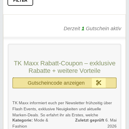
FILTER
Derzeit
1
Gutschein aktiv
TK Maxx Rabatt-Coupon – exklusive
Rabatte + weitere Vorteile
Gutscheincode anzeigen
TK Maxx informiert euch per Newsletter frühzeitig über
Flash Events, exklusive Neuigkeiten und aktuelle
Marken-Deals. So erfahrt ihr als Erstes, welche
Kategorie:
Mode &
Zuletzt geprüft
6. Mai
Highlights neu verfügbar sind und welche Angebote bis
Fashion
2026
zu 60 % günstiger als der UVP sein können. Besonders