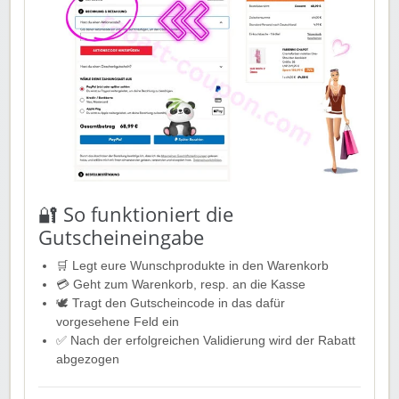
unbeschädigtem Etikett sein
⚠️ Liefer- und Rücksendekosten werden nicht erstattet
Diese Aktion 🐼 gilt für Neu- und Bestandskund*innen.
➡️ Einfach unserem Link folgen und kräftig profitieren!
🔐 So funktioniert die
Gutscheineingabe
🛒 Legt eure Wunschprodukte in den Warenkorb
💳 Geht zum Warenkorb, resp. an die Kasse
🕊️ Tragt den Gutscheincode in das dafür
vorgesehene Feld ein
✅ Nach der erfolgreichen Validierung wird der Rabatt
abgezogen