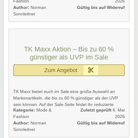
Fashion
2026
Maxx Store nutzen. Besonders praktisch ist Click &
Author:
Norman
Gültig bis auf Widerruf
Collect, wenn ihr Versandkosten sparen und eure
Sonnleitner
Bestellung bequem vor Ort abholen möchtet. ✨
Details 💡
📦 Standard-Versand nach Deutschland für 4,99 €
⏳ Lieferzeit bis zu 5 Arbeitstage bei Bestellungen von
TK Maxx Aktion – Bis zu 60 %
Montag bis Freitag
günstiger als UVP im Sale
🚚 Zustellung von Montag bis Freitag, ausgenommen
Wochenenden und Feiertage
Zum Angebot
🏬 Click & Collect Abholung im TK Maxx Store kostenfrei
möglich
📩 Benachrichtigung per SMS und/oder E-Mail, sobald
eure Bestellung abholbereit ist
TK Maxx bietet euch im Sale eine große Auswahl an
✅ Ideal, wenn ihr zwischen Lieferung nach Hause und
Markenartikeln, die bis zu 60 % günstiger als der UVP
kostenloser Store-Abholung wählen möchtet
sein können. Auf der Sale-Seite findet ihr reduzierte
Kategorie:
Mode &
Zuletzt geprüft
6. Mai
Highlights aus Damenmode, Herrenmode, Schuhen,
Diese Aktion 🐼 gilt für Neu- und Bestandskund*innen.
Fashion
2026
Accessoires, Kinderartikeln, Spielzeug, Beauty und
➡️ Einfach unserem Link folgen und kräftig profitieren!
Author:
Norman
Gültig bis auf Widerruf
Home. Besonders spannend ist der Bereich, wenn ihr
Sonnleitner
gerne stöbert und Markenprodukte zu deutlich
niedrigeren Preisen entdecken möchtet. ✨