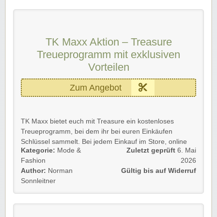
Details 💡
🛒 Bis zu 60 % günstiger als der UVP
TK Maxx Aktion – Treasure
👗 Sale-Angebote für Damenbekleidung,
Treueprogramm mit exklusiven
Herrenbekleidung, Schuhe und Accessoires
🏠 Reduzierte Home-Artikel für euer Zuhause
Vorteilen
🧸 Auch Kinderbekleidung und Spielzeug im Sale
verfügbar
Zum Angebot
⭐ Große Marken zu wechselnden Aktionspreisen
⏳ Viele Deals sind nur begrenzt verfügbar
TK Maxx bietet euch mit Treasure ein kostenloses
Diese Aktion 🐼 gilt für Neu- und Bestandskund*innen.
Treueprogramm, bei dem ihr bei euren Einkäufen
➡️ Einfach unserem Link folgen und kräftig profitieren!
Schlüssel sammelt. Bei jedem Einkauf im Store, online
Kategorie:
Mode &
Zuletzt geprüft
6. Mai
oder in der App erhaltet ihr einen digitalen Shopping-
Fashion
2026
Schlüssel; nach 5 gesammelten Schlüsseln könnt ihr
Author:
Norman
Gültig bis auf Widerruf
euch ein Dankeschön sichern oder an besonderen
Sonnleitner
Aktionen teilnehmen. Zusätzlich erhalten Treasure
Kund*innen mit VIP Online-Shopping E-Mails exklusiven
Zugang zu neuen Markenlieferungen – bis zu 48
Stunden früher. ✨