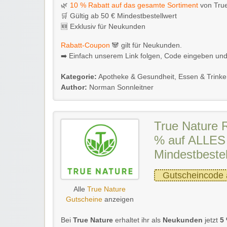
🌿
10 % Rabatt auf das gesamte Sortiment
von Tru
🛒 Gültig ab 50 € Mindestbestellwert
🆕 Exklusiv für Neukunden
Rabatt-Coupon
🐼 gilt für Neukunden.
➡️ Einfach unserem Link folgen, Code eingeben und k
Kategorie:
Apotheke & Gesundheit
,
Essen & Trink
Author:
Norman Sonnleitner
True Nature 
% auf ALLES 
Mindestbestel
Gutscheincode 
Alle
True Nature
Gutscheine
anzeigen
Bei
True Nature
erhaltet ihr als
Neukunden
jetzt
5