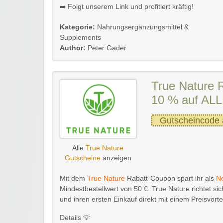
➡️ Folgt unserem Link und profitiert kräftig!
Kategorie:
Nahrungsergänzungsmittel &
Supplements
Author:
Peter Gader
True Nature 
10 % auf AL
Gutscheincode 
Alle
True Nature
Gutscheine
anzeigen
Mit dem
True Nature
Rabatt-Coupon spart ihr als
N
Mindestbestellwert von 50 €. True Nature richtet si
und ihren ersten Einkauf direkt mit einem Preisvort
Details 💡