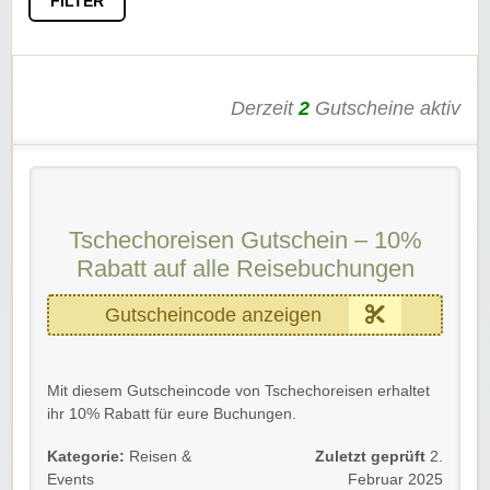
FILTER
Derzeit
2
Gutscheine aktiv
Tschechoreisen Gutschein – 10%
Rabatt auf alle Reisebuchungen
Gutscheincode anzeigen
Mit diesem Gutscheincode von Tschechoreisen erhaltet
ihr 10% Rabatt für eure Buchungen.
Gültig für Neukunden und Bestandskunden bis Widerruf.
Kategorie:
Reisen &
Zuletzt geprüft
2.
Einfach unserem Link folgen und den Gutscheincode
Events
Februar 2025