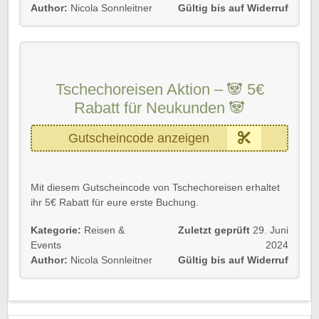
eintragen.
Author:
Nicola Sonnleitner
Gültig bis auf Widerruf
Rabatt-Coupon 🚚 wünscht euch viel Spaß beim Reisen,
Genießen & Sparen!
Tschechoreisen Aktion – 🐼 5€
Rabatt für Neukunden 🐼
Gutscheincode anzeigen
Mit diesem Gutscheincode von Tschechoreisen erhaltet
ihr 5€ Rabatt für eure erste Buchung.
Gültig für Neukunden bis Widerruf. Einfach unserem Link
Kategorie:
Reisen &
Zuletzt geprüft
29. Juni
folgen und de Gutscheincode eintragen.
Events
2024
Author:
Nicola Sonnleitner
Gültig bis auf Widerruf
Rabatt-Coupon 🚚 wünscht euch viel Spaß beim Reisen,
Genießen & Sparen!