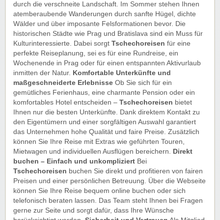
Genießen & Sparen!
durch die verschneite Landschaft. Im Sommer stehen Ihnen
atemberaubende Wanderungen durch sanfte Hügel, dichte
Wälder und über imposante Felsformationen bevor. Die
historischen Städte wie Prag und Bratislava sind ein Muss für
Kulturinteressierte. Dabei sorgt
Tschechoreisen
für eine
perfekte Reiseplanung, sei es für eine Rundreise, ein
Wochenende in Prag oder für einen entspannten Aktivurlaub
inmitten der Natur.
Komfortable Unterkünfte und
maßgeschneiderte Erlebnisse
Ob Sie sich für ein
gemütliches Ferienhaus, eine charmante Pension oder ein
komfortables Hotel entscheiden –
Tschechoreisen
bietet
Ihnen nur die besten Unterkünfte. Dank direktem Kontakt zu
den Eigentümern und einer sorgfältigen Auswahl garantiert
das Unternehmen hohe Qualität und faire Preise. Zusätzlich
können Sie Ihre Reise mit Extras wie geführten Touren,
Mietwagen und individuellen Ausflügen bereichern.
Direkt
buchen – Einfach und unkompliziert
Bei
Tschechoreisen
buchen Sie direkt und profitieren von fairen
Preisen und einer persönlichen Betreuung. Über die Webseite
können Sie Ihre Reise bequem online buchen oder sich
telefonisch beraten lassen. Das Team steht Ihnen bei Fragen
gerne zur Seite und sorgt dafür, dass Ihre Wünsche