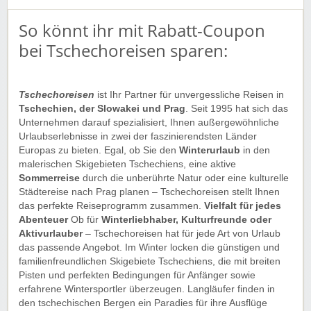
malerischen Städten – findet euer Sommerparadies. ☀️🐼
🚚
So könnt ihr mit Rabatt-Coupon
bei Tschechoreisen sparen:
Herbst:
Genießt Nordböhmen in seiner goldenen Pracht.
Die warmen Töne der Wälder und die atemberaubenden
Ausblicke im Riesengebirge machen den Herbst
unvergesslich. 🛒️🚚
Tschechoreisen
ist Ihr Partner für unvergessliche Reisen in
Tschechien, der Slowakei und Prag
. Seit 1995 hat sich das
Winter:
Im Riesengebirge erwacht der Winterzauber. Die
Unternehmen darauf spezialisiert, Ihnen außergewöhnliche
verschneiten Gipfel laden zu Wintersportaktivitäten ein,
Urlaubserlebnisse in zwei der faszinierendsten Länder
während Prag festliche Atmosphäre verbreitet. ❄️🚚⛷️
Europas zu bieten. Egal, ob Sie den
Winterurlaub
in den
malerischen Skigebieten Tschechiens, eine aktive
Von der Slowakei über Mähren bis Ostböhmen trägt jede
Sommerreise
durch die unberührte Natur oder eine kulturelle
Region dazu bei, dass die Tschechische Republik zu
Städtereise nach Prag planen – Tschechoreisen stellt Ihnen
jeder Jahreszeit ein faszinierendes Reiseziel ist. Entdeckt
das perfekte Reiseprogramm zusammen.
Vielfalt für jedes
diese vielseitige Landschaft für unvergessliche
Abenteuer
Ob für
Winterliebhaber, Kulturfreunde oder
Erlebnisse. 🚚✈️
Aktivurlauber
– Tschechoreisen hat für jede Art von Urlaub
das passende Angebot. Im Winter locken die günstigen und
Gültig für Neu- und Bestandskunden bis Widerruf.
familienfreundlichen Skigebiete Tschechiens, die mit breiten
Einfach unserem Link folgen und kräftig profitieren.
Pisten und perfekten Bedingungen für Anfänger sowie
erfahrene Wintersportler überzeugen. Langläufer finden in
Rabatt-Coupon 🚚 wünscht euch viel Spaß beim Reisen,
den tschechischen Bergen ein Paradies für ihre Ausflüge