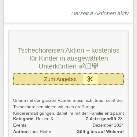
Derzeit
2
Aktionen aktiv
Tschechoreisen Aktion – kostenlos
für Kinder in ausgewählten
Unterkünften 👶🏻🐼
Zum Angebot
Urlaub mit der ganzen Familie muss nicht teuer sein! Bei
Tschechoreisen bieten wir euch großartige
Kinderermäßigungen, damit ihr mit der Familie entspannt
Kategorie:
Reisen &
Zuletzt geprüft
23.
und kostengünstig reisen könnt. 🏖️ Die Gastfreundschaft
Events
Dezember 2024
Tschechiens beginnt schon beim Buchen! 🇨🇿
Author:
Ines Reiter
Gültig bis auf Widerruf