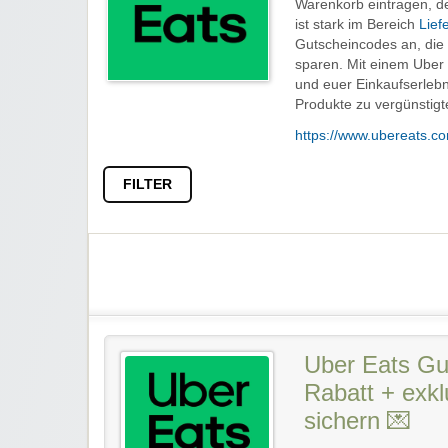
Warenkorb eintragen, d
ist stark im Bereich
Lief
Gutscheincodes an, die 
sparen. Mit einem Uber E
und euer Einkaufserleb
Produkte zu vergünstigt
https://www.ubereats.c
FILTER
Uber Eats Gu
Rabatt + exkl
sichern 💌