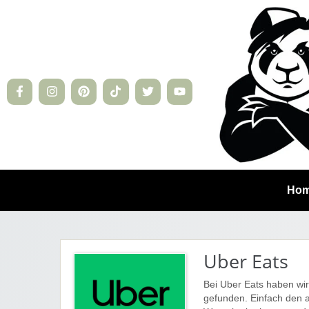
Ho
Uber Eats
Bei Uber Eats haben wi
gefunden. Einfach den 