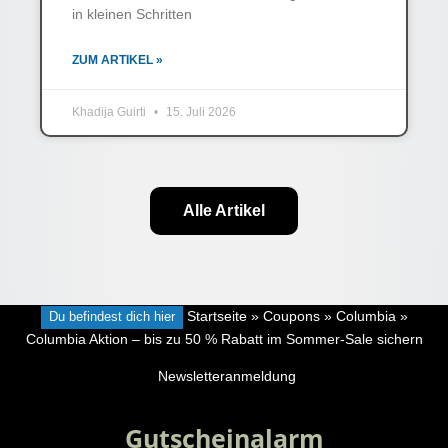
in kleinen Schritten
ZUM ARTIKEL »
Khadija Guirti
15. Juli 2026
Alle Artikel
Du befindest dich hier
Startseite
»
Coupons
»
Columbia
»
Columbia Aktion – bis zu 50 % Rabatt im Sommer-Sale sichern
Newsletteranmeldung
Gutscheinalarm