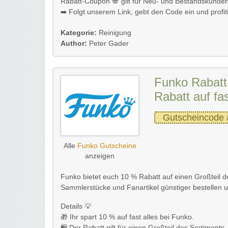
Rabatt-Coupon 🐼 gilt für Neu- und Bestandskunden
➡️ Folgt unserem Link, gebt den Code ein und profitie
Kategorie:
Reinigung
Author:
Peter Gader
Funko Rabatt
Rabatt auf fas
Gutscheincode 
Alle
Funko Gutscheine
anzeigen
Funko bietet euch 10 % Rabatt auf einen Großteil de
Sammlerstücke und Fanartikel günstiger bestellen 
Details 💡
🎁 Ihr spart 10 % auf fast alles bei Funko.
🛍️ Der Rabatt gilt für einen Großteil des Sortiments.