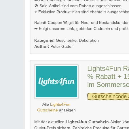
🚫 Sale-Artikel sind vom Rabatt ausgeschlossen.
⭐ Exklusive Produktlinien sind ebenfalls ausgeschlo
Rabatt-Coupon 🐼 gilt für Neu- und Bestandskunden
➡️ Folgt unserem Link, gebt den Code ein und profitie
Kategorie:
Geschenke
,
Dekoration
Author:
Peter Gader
Lights4Fun R
% Rabatt + 1
im Sommersc
Gutscheincode 
Alle
Lights4Fun
Gutscheine
anzeigen
Mit der aktuellen
Lights4fun Gutschein
-Aktion kö
Outlet-Preis sichern. Zahlreiche Produkte für Garte