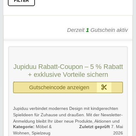
FILTER
Derzeit
1
Gutschein aktiv
Jupiduu Rabatt-Coupon – 5 % Rabatt
+ exklusive Vorteile sichern
Gutscheincode anzeigen
Jupiduu verbindet modernes Design mit kindgerechten
Spielideen für Zuhause und draußen. Mit der Newsletter-
Anmeldung bleibt Ihr über neue Produkte, Aktionen und
Kategorie:
Möbel &
Zuletzt geprüft
7. Mai
exklusive Vorteile informiert – und erhaltet zusätzlich
5 %
Wohnen
,
Spielzeug
2026
Rabatt
auf eure erste Bestellung.