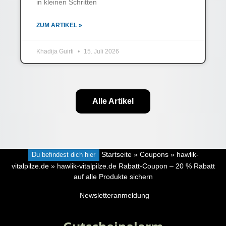
in kleinen Schritten
ZUM ARTIKEL »
Khadija Guirti
15. Juli 2026
Alle Artikel
Du befindest dich hier
Startseite
»
Coupons
»
hawlik-
vitalpilze.de
»
hawlik-vitalpilze.de Rabatt-Coupon – 20 % Rabatt
auf alle Produkte sichern
Newsletteranmeldung