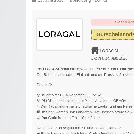
12. Juni 2026
Bekleidung - Damen
Dieses Ang
Gutscheincode
LORAGAL
Expires:
14. Juni 2026
Bei LORAGAL spart ihr 18 % auf euren Style und könnt euch 
Der Rabatt macht euren Einkauf rund um Dresses, Sets und Ju
Details 💡
👗 Ihr erhaltet 18 % Rabatt bei LORAGAL.
🌴 Die Aktion steht unter dem Motto Vacation | LORAGAL.
✨ Der Rabatt eignet sich für stylische Looks rund um Reise
🛍️ Im Shop werden unter anderem Hot Dresses sowie Set 
💻 Der Code ist beim Einkauf einlösbar.
Rabatt-Coupon 🐼 gilt für Neu- und Bestandskunden.
➡️ Einfach unserem Link folgen, Code eingeben und kräftig p