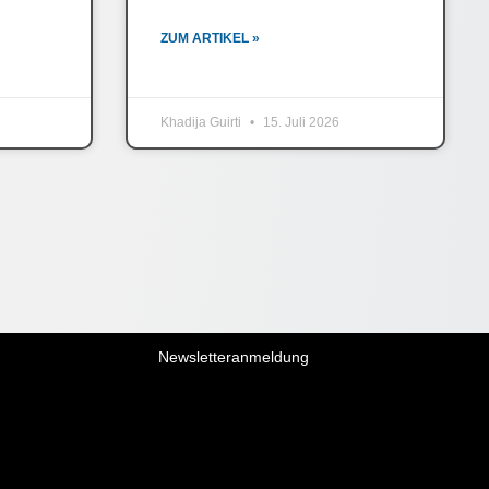
ZUM ARTIKEL »
Khadija Guirti
15. Juli 2026
Newsletteranmeldung