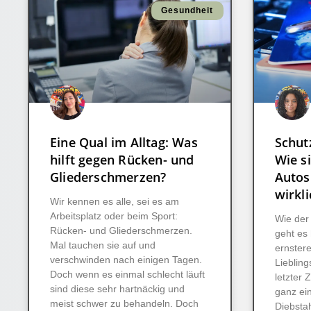
Gesundheit
Eine Qual im Alltag: Was
Schut
hilft gegen Rücken- und
Wie si
Gliederschmerzen?
Autos
wirkli
Wir kennen es alle, sei es am
Arbeitsplatz oder beim Sport:
Wie der 
Rücken- und Gliederschmerzen.
geht es
Mal tauchen sie auf und
ernster
verschwinden nach einigen Tagen.
Lieblin
Doch wenn es einmal schlecht läuft
letzter Z
sind diese sehr hartnäckig und
ganz ei
meist schwer zu behandeln. Doch
Diebsta