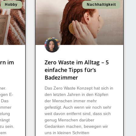
Hobby
Nachhaltigkeit
rn im
Zero Waste im Alltag – 5
einfache Tipps für’s
Badezimmer
ner.
Das Zero Waste Konzept hat sich in
egen E-
den letzten Jahren in den Köpfen
. Das
der Menschen immer mehr
s immer
gefestigt. Auch wenn wir noch sehr
elung
weit davon entfernt sind, dass sich
rängt
genug Menschen darüber
zu sein.
Gedanken machen, bewegen wir
oßem
uns in kleinen Schritten