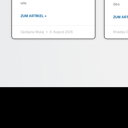
wie
des
ZUM ARTIKEL »
ZUM ART
Gjulijana Mulaj
6. August 2026
Khadija G