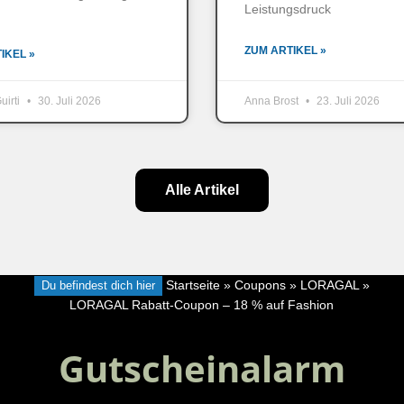
Leistungsdruck
ZUM ARTIKEL »
IKEL »
uirti
30. Juli 2026
Anna Brost
23. Juli 2026
Alle Artikel
Du befindest dich hier
Startseite
»
Coupons
»
LORAGAL
»
LORAGAL Rabatt-Coupon – 18 % auf Fashion
Gutscheinalarm