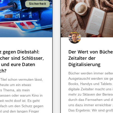
Sicherheit
z gegen Diebstahl:
Der Wert von Büche
cher sind Schlösser,
Zeitalter der
 und eure Daten
Digitalisierung
ch?
Bücher werden immer selte
Ausgetauscht werden sie g
Titel schon vermuten lässt,
Books, Handys und Tablets
 heute um ein etwas
digitale Zeitalter macht un
es Thema, als mein
mehr zu Sklaven der Beries
gsessen oder warum Kino in
durch das Fernsehen und d
eit recht doof ist. Es geht
uns dazu immer erreichbar 
nfach um den Schutz gegen
Das Ergebnis: Wir sind gr
hl und den langen Finger