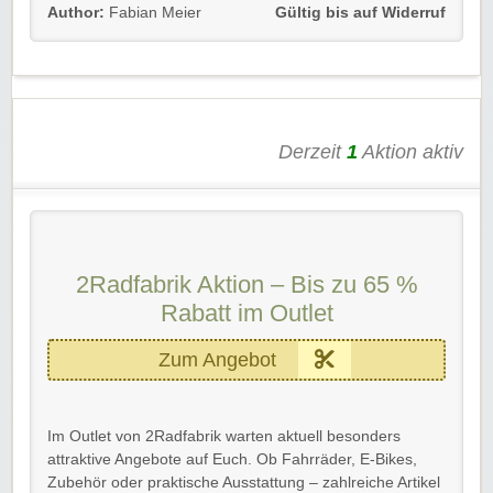
Author:
Fabian Meier
Gültig bis auf Widerruf
Angebote informiert.
Details 💡
20 € Rabatt
auf die erste Bestellung
Kostenlose Anmeldung zum 2Radfabrik Newsletter
Informationen zu neuen Produkten und
Derzeit
1
Aktion aktiv
Sortimentserweiterungen
Zugang zu
exklusiven Rabatten
und
Sonderaktionen
Frühzeitige Hinweise auf Angebote und
Sparmöglichkeiten
2Radfabrik Aktion – Bis zu 65 %
Regelmäßige Informationen rund um Fahrräder, E-
Bikes und Zubehör
Rabatt im Outlet
Gültig bis auf Widerruf
Zum Angebot
Der Gutschein gilt für Neu- und Bestandskunden.
Einfach unserem Link folgen, Code eingeben und kräftig
profitieren!
Im Outlet von 2Radfabrik warten aktuell besonders
attraktive Angebote auf Euch. Ob Fahrräder, E-Bikes,
Zubehör oder praktische Ausstattung – zahlreiche Artikel