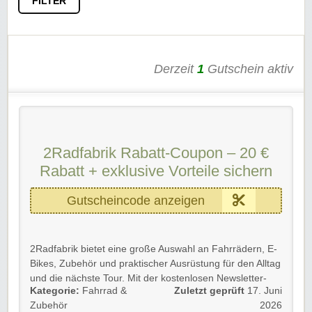
FILTER
Derzeit
1
Gutschein aktiv
2Radfabrik Rabatt-Coupon – 20 €
Rabatt + exklusive Vorteile sichern
Gutscheincode anzeigen
2Radfabrik bietet eine große Auswahl an Fahrrädern, E-
Bikes, Zubehör und praktischer Ausrüstung für den Alltag
und die nächste Tour. Mit der kostenlosen Newsletter-
Kategorie:
Fahrrad &
Zuletzt geprüft
17. Juni
Anmeldung sichert Ihr Euch einen attraktiven Preisvorteil
Zubehör
2026
auf Eure erste Bestellung und bleibt immer über neue