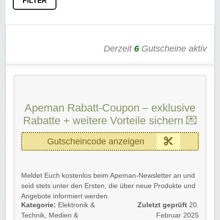
FILTER
Derzeit
6
Gutscheine aktiv
Apeman Rabatt-Coupon – exklusive
Rabatte + weitere Vorteile sichern 💌
Gutscheincode anzeigen
Meldet Euch kostenlos beim Apeman-Newsletter an und
seid stets unter den Ersten, die über neue Produkte und
Angebote informiert werden.
Kategorie:
Elektronik &
Zuletzt geprüft
20.
Verpasst nie wieder Schnäppchen, Aktionen und
Technik
,
Medien &
Februar 2025