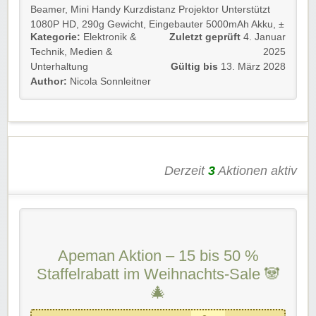
Beamer, Mini Handy Kurzdistanz Projektor Unterstützt
1080P HD, 290g Gewicht, Eingebauter 5000mAh Akku, ±
Kategorie:
Elektronik &
Zuletzt geprüft
4. Januar
40 ° Trapezkorrektur, Touchpanel-Steuerung, mit stativ,
Technik
,
Medien &
2025
für Heimkino/Outdoor/Travel zum Sonderpreis.
Unterhaltung
Gültig bis
13. März 2028
Viel Spaß beim Shoppen und Stöbern!
Author:
Nicola Sonnleitner
Derzeit
3
Aktionen aktiv
Apeman Aktion – 15 bis 50 %
Staffelrabatt im Weihnachts-Sale 🐼
🎄