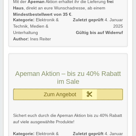
Mit der
Apeman
Aktion erhaltet ihr die Lieferung
frei
Rabatt-Coupon 🐼 wünscht euch viel Spaß beim
Haus
, direkt an eure Wunschadresse, ab einem
Shoppen, Stöbern & Sparen! 🌟
Mindestbestellwert von 35 €
.
Kategorie:
Elektronik &
Zuletzt geprüft
4. Januar
Ihr spart euch damit satte
7,99 €
auf eure gesamte
Technik
,
Medien &
2025
Bestellung.
Unterhaltung
Gültig bis auf Widerruf
Author:
Ines Reiter
Gültig für
Neu- und Bestandskunden
bis auf Widerruf.
Einfach unserem Link folgen und profitieren. Der
Versand wird dann automatisch abgezogen.
Rabatt-Coupon
Apeman Aktion – bis zu 40% Rabatt
🐼
wünscht euch viel Spaß beim
Shoppen, Stöbern & Sparen!
im Sale
Zum Angebot
Sichert euch durch die Apeman Aktion bis zu 40% Rabatt
auf viele ausgewählte Produkte!
Dafür unserem Link folgen und schon sparen.
Kategorie:
Elektronik &
Zuletzt geprüft
4. Januar