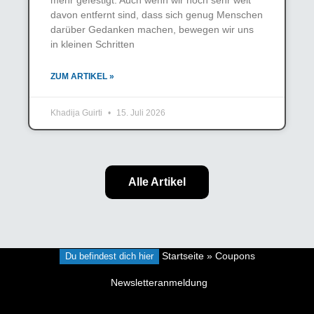
davon entfernt sind, dass sich genug Menschen
darüber Gedanken machen, bewegen wir uns
in kleinen Schritten
ZUM ARTIKEL »
Khadija Guirti
15. Juli 2026
Alle Artikel
Du befindest dich hier
Startseite
»
Coupons
Newsletteranmeldung