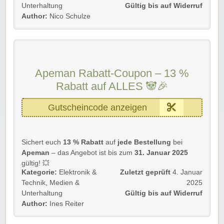
EXKLUSIVE Rabatte!
Unterhaltung
Gültig bis auf Widerruf
Author:
Nico Schulze
Gültig für Neu- und Bestandskunden bis auf Widerruf.
Achtet auch auf passende Apeman Gutscheine von
Rabatt-Coupon, um Euch kein Schnäppchen entgehen
zu lassen.
Apeman Rabatt-Coupon – 13 %
Rabatt-Coupon 🐼 wünscht Euch viel Spaß beim
Shoppen, Stöbern & Sparen!
Rabatt auf ALLES 🐼🎉
Gutscheincode anzeigen
Sichert euch
13 % Rabatt
auf
jede Bestellung
bei
Apeman
– das Angebot ist bis zum
31. Januar 2025
gültig! 💥
Kategorie:
Elektronik &
Zuletzt geprüft
4. Januar
Verpasst nicht die Chance, bei euren Lieblingsprodukten
Technik
,
Medien &
2025
zu sparen.
Unterhaltung
Gültig bis auf Widerruf
Author:
Ines Reiter
📌
Details zur Aktion: