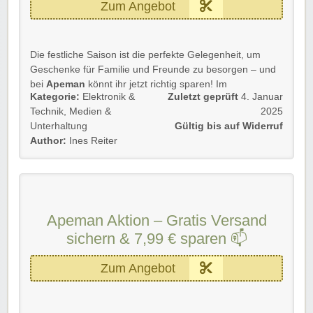
Zum Angebot
Die festliche Saison ist die perfekte Gelegenheit, um
Geschenke für Familie und Freunde zu besorgen – und
bei
Apeman
könnt ihr jetzt richtig sparen! Im
Kategorie:
Elektronik &
Zuletzt geprüft
4. Januar
Weihnachtsausverkauf
gibt es
bis zu 50 % Rabatt
auf
Technik
,
Medien &
2025
viele tolle Produkte. Schenkt Freude und spart dabei
Unterhaltung
Gültig bis auf Widerruf
ordentlich!
Author:
Ines Reiter
📌
Rabatt-Übersicht:
15 % Rabatt
auf alles – automatisch!
20 % Rabatt
auf Bestellungen ab 99 €
25 % Rabatt
auf Bestellungen ab 149 €
Apeman Aktion – Gratis Versand
30 % Rabatt
auf Bestellungen ab 299 €
sichern & 7,99 € sparen 📫
50 % Rabatt
auf Bestellungen ab 799 €
Gültig nur noch für kurze Zeit
und solange der Vorrat
Zum Angebot
reicht!
Einfach unserem Link folgen und kräftig profitieren!