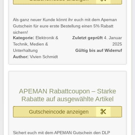
Als ganz neuer Kunde könnt ihr euch mit dem Apeman
Gutschein für eure erste Bestellung einen 5% Rabatt
sichern!
Kategorie:
Elektronik &
Zuletzt geprüft
4. Januar
Dafür muss lediglich der Apeman Gutscheincode am
Technik
,
Medien &
2025
Ende des Bestellvorgangs eingegeben werden.
Unterhaltung
Gültig bis auf Widerruf
Author:
Vivien Schmidt
Profitiert als Neu- und Bestandskunde bis auf Widerruf.
Kein Mindestbestellwert.
Wir wünschen viel Spaß beim Stöbern, Einkaufen und
Sparen!
APEMAN Rabattcoupon – Starke
Rabatte auf ausgewählte Artikel
Gutscheincode anzeigen
Sichert euch mit dem APEMAN Gutschein den DLP