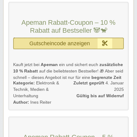
13 % Rabatt
auf jede Bestellung
Gültig bis
31. Januar 2025
Der Gutschein gilt für
Neu- und Bestandskunden
.
Apeman Rabatt-Coupon – 10 %
Einfach unserem Link folgen, Rabattcode an der Kasse
Rabatt auf Bestseller 🐼🐒
eingeben und kräftig profitieren!
Gutscheincode anzeigen
Rabatt-Coupon 🐼 wünscht euch viel Spaß beim
Shoppen und Sparen! 🌟
Kauft jetzt bei
Apeman
ein und sichert euch
zusätzliche
10 % Rabatt
auf die beliebtesten Bestseller! 🎁 Aber seid
schnell – dieses Angebot ist nur für eine
begrenzte Zeit
Kategorie:
Elektronik &
Zuletzt geprüft
4. Januar
und gilt nur für
ausgewählte Artikel
.
Technik
,
Medien &
2025
📌
Details zur Aktion:
Unterhaltung
Gültig bis auf Widerruf
Author:
Ines Reiter
10 % Rabatt
auf Bestseller
Nur für kurze Zeit und solange der Vorrat reicht
Gilt nur für ausgewählte Artikel
Die Aktion gilt für
Neu- und Bestandskunden.