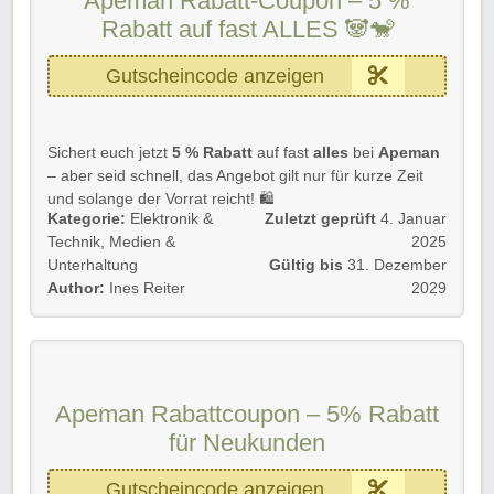
Apeman Rabatt-Coupon – 5 %
Einfach unserem Link folgen und kräftig profitieren!
Rabatt auf fast ALLES 🐼🐒
Rabatt-Coupon 🐼 wünscht euch viel Spaß beim
Shoppen und Sparen! 🌟
Gutscheincode anzeigen
Sichert euch jetzt
5 % Rabatt
auf fast
alles
bei
Apeman
– aber seid schnell, das Angebot gilt nur für kurze Zeit
und solange der Vorrat reicht! 🛍️
Kategorie:
Elektronik &
Zuletzt geprüft
4. Januar
📌
Details zur Aktion:
Technik
,
Medien &
2025
Unterhaltung
Gültig bis
31. Dezember
5 % Rabatt
auf fast alles
Author:
Ines Reiter
2029
Nur für kurze Zeit verfügbar
Solange der Vorrat reicht
Die Aktion gilt für
Neu- und Bestandskunden
.
Einfach unserem Link folgen und kräftig profitieren!
Apeman Rabattcoupon – 5% Rabatt
Rabatt-Coupon 🐼 wünscht euch viel Spaß beim
für Neukunden
Shoppen und Sparen! 🌟
Gutscheincode anzeigen