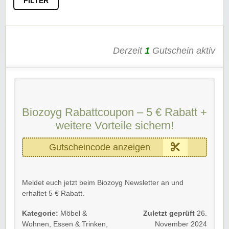
FILTER
Derzeit
1
Gutschein aktiv
Biozoyg Rabattcoupon – 5 € Rabatt +
weitere Vorteile sichern!
Gutscheincode anzeigen
Meldet euch jetzt beim Biozoyg Newsletter an und
erhaltet 5 € Rabatt.
Außerdem seid ihr immer informiert über die neusten
Kategorie:
Möbel &
Zuletzt geprüft
26.
Gutscheine und profitiert von tollen Angeboten und
Wohnen
,
Essen & Trinken
,
November 2024