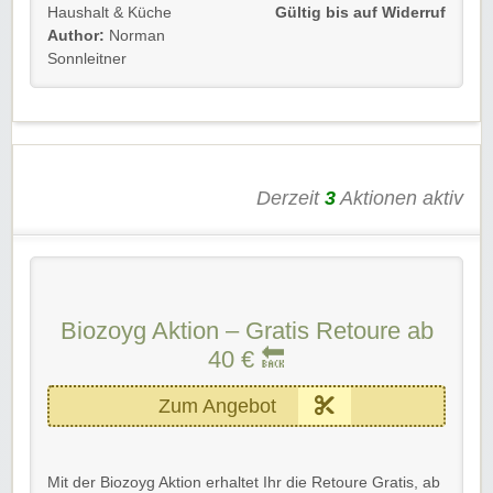
Schnäppchen.
Haushalt & Küche
Gültig bis auf Widerruf
Author:
Norman
Gültig für Neu- und Bestandskunden bis Widerruf.
Sonnleitner
Viel Spaß beim Sparen!
Derzeit
3
Aktionen aktiv
Biozoyg Aktion – Gratis Retoure ab
40 € 🔙
Zum Angebot
Mit der Biozoyg Aktion erhaltet Ihr die Retoure Gratis, ab