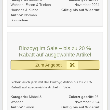
Ihr spart euch damit satte 4,90 € auf eure gesamte
Wohnen
,
Essen & Trinken
,
November 2024
Bestellung.
Haushalt & Küche
Gültig bis auf Widerruf
Author:
Norman
Gültig für Neu- und Bestandskunden bis auf Widerruf.
Sonnleitner
Einfach unserem Link folgen und profitieren. Der
Versand wird dann automatisch abgezogen.
Rabatt-Coupon 🐼 wünscht euch viel Spaß beim
Shoppen, Stöbern & Sparen!
Biozoyg im Sale – bis zu 20 %
Rabatt auf ausgewählte Artikel
Zum Angebot
Sichert euch jetzt mit der Biozoyg Aktion bis zu 20 %
Rabatt auf ausgewählte Artikel im Sale.
Gültig für Neu- und Bestandskunden.
Kategorie:
Möbel &
Zuletzt geprüft
26.
Wohnen
November 2024
Viel Spaß beim Sparen!
Author:
Simon
Gültig bis auf Widerruf