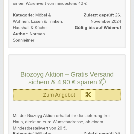
einem Warenwert von mindestens 40 €
Gültig für Neu- und Bestandskunden bis auf Widerruf.
Kategorie:
Möbel &
Zuletzt geprüft
26.
Wohnen
,
Essen & Trinken
,
November 2024
Einfach unserem Link folgen und profitieren.
Haushalt & Küche
Gültig bis auf Widerruf
Author:
Norman
Rabatt-Coupon 🐼 wünscht euch viel Spaß beim
Sonnleitner
Shoppen, Stöbern & Sparen!
Biozoyg Aktion – Gratis Versand
sichern & 4,90 € sparen 📫
Zum Angebot
Mit der Biozoyg Aktion erhaltet ihr die Lieferung frei
Haus, direkt an eure Wunschadresse, ab einem
Mindestbestellwert von 20 €.
Kategorie:
Möbel &
Zuletzt geprüft
26.