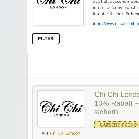
fabelhaft aussehen werde
euren Look unverwechse
darunter Kleider für bes
https://www.chichiclothi
FILTER
Chi Chi Lond
10% Rabatt + 
sichern
Gutscheincode 
Alle
Chi Chi London