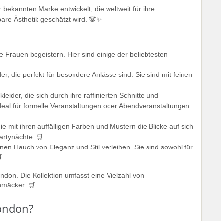
 bekannten Marke entwickelt, die weltweit für ihre
re Ästhetik geschätzt wird. 🐼✨
ie Frauen begeistern. Hier sind einige der beliebtesten
, die perfekt für besondere Anlässe sind. Sie sind mit feinen
leider, die sich durch ihre raffinierten Schnitte und
deal für formelle Veranstaltungen oder Abendveranstaltungen.
ie mit ihren auffälligen Farben und Mustern die Blicke auf sich
Partynächte. 🛒
inen Hauch von Eleganz und Stil verleihen. Sie sind sowohl für

ndon. Die Kollektion umfasst eine Vielzahl von
mäcker. 🛒️
London?