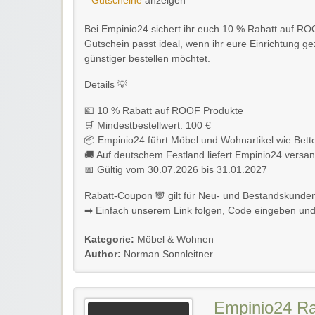
Gutscheine
anzeigen
Bei Empinio24 sichert ihr euch 10 % Rabatt auf RO
Gutschein passt ideal, wenn ihr eure Einrichtung g
günstiger bestellen möchtet.
Details 💡
💶 10 % Rabatt auf ROOF Produkte
🛒 Mindestbestellwert: 100 €
📦 Empinio24 führt Möbel und Wohnartikel wie Bet
🚚 Auf deutschem Festland liefert Empinio24 versan
📅 Gültig vom 30.07.2026 bis 31.01.2027
Rabatt-Coupon 🐼 gilt für Neu- und Bestandskunde
➡️ Einfach unserem Link folgen, Code eingeben und
Kategorie:
Möbel & Wohnen
Author:
Norman Sonnleitner
Empinio24 Ra