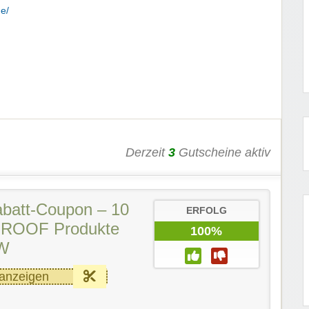
e/
Derzeit
3
Gutscheine aktiv
batt-Coupon – 10
ERFOLG
f ROOF Produkte
100%
BW
anzeigen