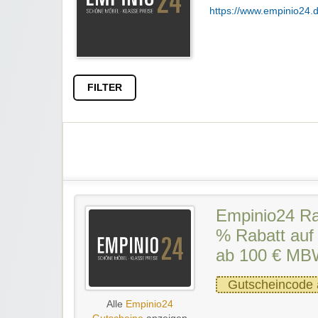
https://www.empinio24.d
FILTER
Empinio24 Ra
% Rabatt au
ab 100 € M
Gutscheincode 
Alle
Empinio24