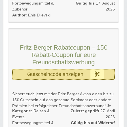
Details 💡
Fortbewegungsmittel &
Gültig bis
17. August
👕 Ihr spart 20 % auf Kleidung und Schuhe
Zubehör
2026
🏷️ Gültig auch auf bereits reduzierte Artikel
Author:
Enis Dilevski
🏕️ Ideal für Outdoor-Mode, Campingurlaub und aktive
Sommertage
👨‍👩‍👧‍👦 Mit dabei sind Styles für Damen, Herren und
Kinder
⚡ Viele Highlights sind nur begrenzt verfügbar
Fritz Berger Rabatcoupon – 15€
⏳ Gültig bis 17.08.2026
Rabatt-Coupon für eure
Rabatt-Coupon 🐼 gilt für Neu- und Bestandskunden.
Freundschaftswerbung
➡️ Einfach unserem Link folgen, Code eingeben und
kräftig profitieren!
Gutscheincode anzeigen
Sichert euch jetzt mit der Fritz Berger Aktion einen bis zu
15€ Gutschein auf das gesamte Sortiment oder andere
Prämien bei erfolgreicher Freundschaftsanwerbung! Je
Kategorie:
Reisen &
Zuletzt geprüft
27. April
höher der Bestellwert eures Freundes ist, desto höher
Events
,
2026
fällt auch euer Gutschein oder eure Prämie aus.
Fortbewegungsmittel &
Gültig bis auf Widerruf