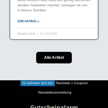
darüber Gedanken machen, bewegen wir uns
in kleinen Schritten
ZUM ARTIKEL »
Khadija Guirti
15. Juli 2026
Alle Artikel
Du befindest dich hier
Startseite
»
Coupons
Newsletteranmeldung
Gutscheinalarm