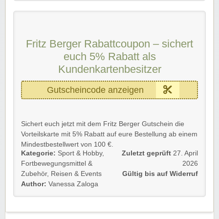
Fritz Berger Rabattcoupon – sichert
euch 5% Rabatt als
Kundenkartenbesitzer
Gutscheincode anzeigen
Sichert euch jetzt mit dem Fritz Berger Gutschein die
Vorteilskarte mit 5% Rabatt auf eure Bestellung ab einem
Mindestbestellwert von 100 €.
Kategorie:
Sport & Hobby
,
Zuletzt geprüft
27. April
Einfach mit der Fritz Berger Gutscheincode eure
Fortbewegungsmittel &
2026
Vorteilskarte KOSTENLOS beantragen und sparen.
Zubehör
,
Reisen & Events
Gültig bis auf Widerruf
Author:
Vanessa Zaloga
Gültig für Neu- und Bestandskunden bis auf Widerruf.
Viel Spaß beim Stöbern und Shoppen!