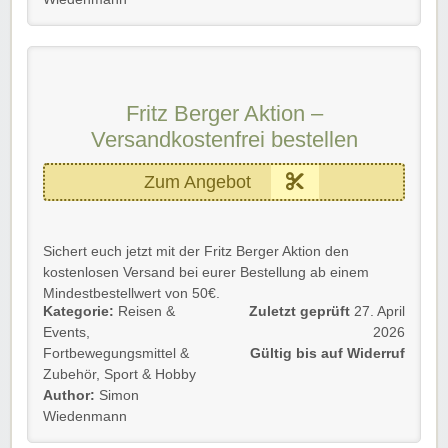
Fritz Berger Aktion –
Versandkostenfrei bestellen
Zum Angebot
Sichert euch jetzt mit der Fritz Berger Aktion den
kostenlosen Versand bei eurer Bestellung ab einem
Mindestbestellwert von 50€.
Kategorie:
Reisen &
Zuletzt geprüft
27. April
Gültig für Neu- und Bestandskunden bis auf Widerruf.
Events
,
2026
Fortbewegungsmittel &
Gültig bis auf Widerruf
Einfach dem Link folgen, Mindestbestellwert erreichen
Zubehör
,
Sport & Hobby
und kostenlosen Versand sichern.
Author:
Simon
Wiedenmann
Viel Spaß beim Stöbern und Shoppen!