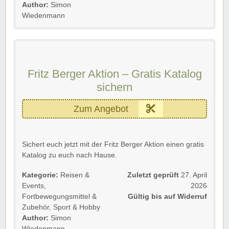
Gültig für Neu- und Bestandskunden.
Author:
Simon
Wiedenmann
Wir wünschen euch viel Spaß beim Reisen und Testen!
Fritz Berger Aktion – Gratis Katalog
sichern
Zum Angebot
Sichert euch jetzt mit der Fritz Berger Aktion einen gratis
Katalog zu euch nach Hause.
Gültig für Neu- und Bestandskunden bis auf Widerruf.
Kategorie:
Reisen &
Zuletzt geprüft
27. April
Events
,
2026
Einfach dem Link folgen und sparen.
Fortbewegungsmittel &
Gültig bis auf Widerruf
Zubehör
,
Sport & Hobby
Wir wünschen euch viel Spaß beim Stöbern und hoffen,
Author:
Simon
ihr findet auch etwas Schönes!
Wiedenmann