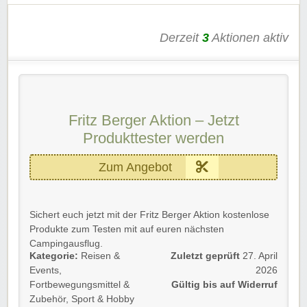
Derzeit
3
Aktionen aktiv
Fritz Berger Aktion – Jetzt
Produkttester werden
Zum Angebot
Sichert euch jetzt mit der Fritz Berger Aktion kostenlose
Produkte zum Testen mit auf euren nächsten
Campingausflug.
Kategorie:
Reisen &
Zuletzt geprüft
27. April
Helft mit eurer Erfahrung anderen Campern bei ihrer
Events
,
2026
Auswahl!
Fortbewegungsmittel &
Gültig bis auf Widerruf
Zubehör
,
Sport & Hobby