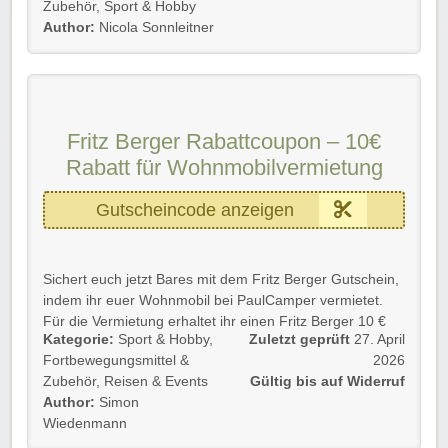
Es gibt auch weitere Prämien. Schaut euch dazu die
Zubehör
,
Sport & Hobby
Prämien-Übersichtsseite an.
Author:
Nicola Sonnleitner
Gültig für Neu- und Bestandskunden bis auf Widerruf.
Wir wünschen euch viel Erfolg beim Werben eurer
Freunde!
Fritz Berger Rabattcoupon – 10€
Rabatt für Wohnmobilvermietung
Gutscheincode anzeigen
Sichert euch jetzt Bares mit dem Fritz Berger Gutschein,
indem ihr euer Wohnmobil bei PaulCamper vermietet.
Für die Vermietung erhaltet ihr einen Fritz Berger 10 €
Kategorie:
Sport & Hobby
,
Zuletzt geprüft
27. April
Gutschein + einen 100 € Vermittlungs-Gutschein von
Fortbewegungsmittel &
2026
PaulCamper.
Zubehör
,
Reisen & Events
Gültig bis auf Widerruf
Gültig für Fritz Berger Vorteilskarten-Mitglieder.
Author:
Simon
Wiedenmann
Wir wünschen euch viel Spaß!